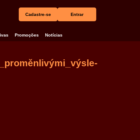
Cadastre-se
Entrar
ivas
Promoções
Notícias
s_proměnlivými_výsle-