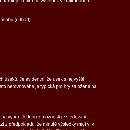
negarantuje konkrétní výsledek v krátkodobém
zásahu (odhad)
 úseků. Je evidentní, že úsek s nejvyšší
to nerovnováha je typická pro hry založené na
e na výhru. Jednou z možností je sledování
zí z předpokladu, že minulé výsledky mají vliv