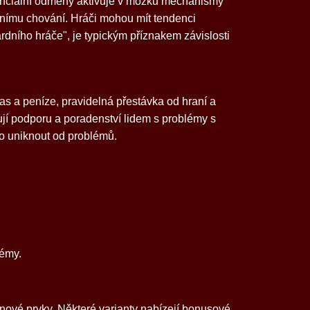
otenciální odměny aktivuje v mozku mechanismy
ivnímu chování. Hráči mohou mít tendenci
ardního hráče", je typickým příznakem závislosti
čas a peníze, pravidelná přestávka od hraní a
tují podporu a poradenství lidem s problémy s
bo uniknout od problémů.
lémy.
jí nové prvky. Některé varianty nabízejí bonusové