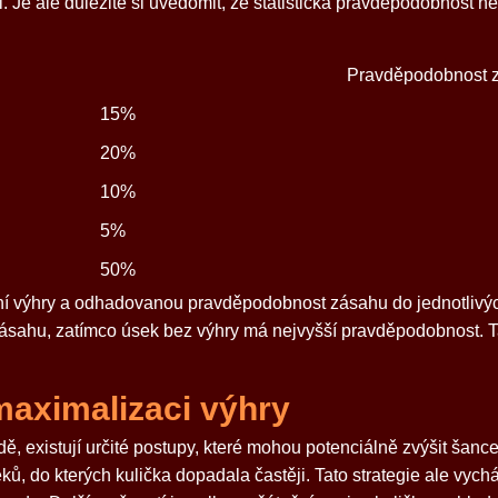
. Je ale důležité si uvědomit, že statistická pravděpodobnost 
Pravděpodobnost 
15%
20%
10%
5%
50%
ní výhry a odhadovanou pravděpodobnost zásahu do jednotlivých
sahu, zatímco úsek bez výhry má nejvyšší pravděpodobnost. Ta
 maximalizaci výhry
ě, existují určité postupy, které mohou potenciálně zvýšit šanc
ů, do kterých kulička dopadala častěji. Tato strategie ale vychá