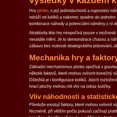
výsledky v každém k
Hra
plinko
, s její jednoduchostí a naprostou náh
odráží od kolíků a nakonec spadne do jednoho z
kombinace náhody a potenciální odměny z ní dě
Atraktivita této hry nespočívá pouze v možnosti v
neustále mění. Je to demonstrace chaosu a náhody
zábavu bez nutnosti strategického plánování, al
Mechanika hry a faktory
Základní mechanismus plinko spočívá v gravita
několik faktorů, které mohou ovlivnit konečný vý
Důležitá je i konfigurace kolíků. Jejich rozlo
hrací plochy mohou mít vliv na odraz kuličky.
Vliv náhodnosti a statisti
Přestože existují faktory, které mohou ovlivnit 
Nicméně, při větším počtu pokusů začínají plat