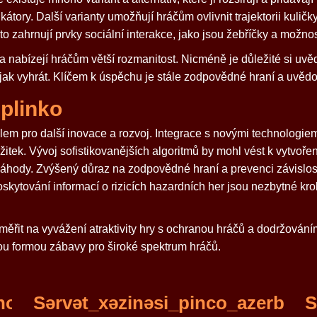
kátory. Další varianty umožňují hráčům ovlivnit trajektorii kulič
 zahrnují prvky sociální interakce, jako jsou žebříčky a možnosti
ry a nabízejí hráčům větší rozmanitost. Nicméně je důležité si uvě
jak vyhrát. Klíčem k úspěchu je stále zodpovědné hraní a uvědo
 plinko
em pro další inovace a rozvoj. Integrace s novými technologiemi, j
žitek. Vývoj sofistikovanějších algoritmů by mohl vést k vytvořen
 náhody. Zvýšený důraz na zodpovědné hraní a prevenci závislosti 
ytování informací o rizicích hazardních her jsou nezbytné kroky
aměřit na vyvážení atraktivity hry s ochranou hráčů a dodržován
lnou formou zábavy pro široké spektrum hráčů.
_ilə_sirli_fırlanmalara_və_qazancla
Sərvət_xəzinəsi_pinco_azerbayca
S