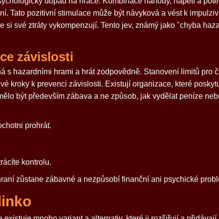
ný psychologický dopad na hráče. Kombinace náhody, napětí a p
ní. Tato pozitivní stimulace může být návyková a vést k impulz
, že si své ztráty vykompenzují. Tento jev, známý jako "chyba haz
e závislosti
ená s hazardními hrami a hrát zodpovědně. Stanovení limitů pro 
é kroky k prevenci závislosti. Existují organizace, které posky
 mělo být především zábava a ne způsob, jak vydělat peníze ne
ochotni prohrát.
ácíte kontrolu.
 hraní zůstane zábavné a nezpůsobí finanční ani psychické prob
linko
existuje mnoho variant a alternativ, které ji rozšiřují a přidáva