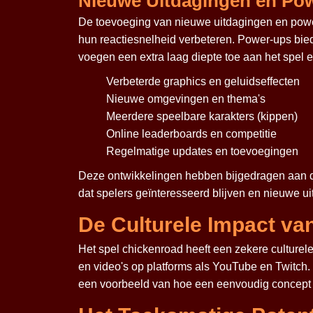
Nieuwe Uitdagingen en Po
De toevoeging van nieuwe uitdagingen en powe
hun reactiesnelheid verbeteren. Power-ups bied
voegen een extra laag diepte toe aan het spel e
Verbeterde graphics en geluidseffecten
Nieuwe omgevingen en thema's
Meerdere speelbare karakters (kippen)
Online leaderboards en competitie
Regelmatige updates en toevoegingen
Deze ontwikkelingen hebben bijgedragen aan de 
dat spelers geïnteresseerd blijven en nieuwe u
De Culturele Impact van
Het spel chickenroad heeft een zekere culture
en video's op platforms als YouTube en Twitch.
een voorbeeld van hoe een eenvoudig concept 