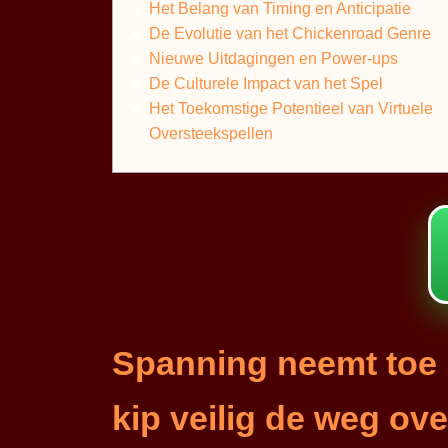
Het Belang van Timing en Anticipatie
De Evolutie van het Chickenroad Genre
Nieuwe Uitdagingen en Power-ups
De Culturele Impact van het Spel
Het Toekomstige Potentieel van Virtuele
Oversteekspellen
Spanning neemt toe b
kip veilig de weg ove