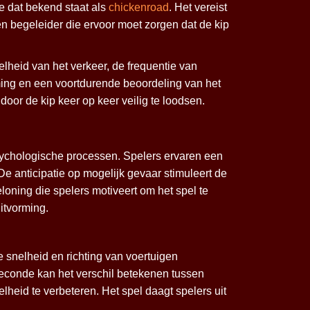
je dat bekend staat als
chickenroad
. Het vereist
en begeleider die ervoor moet zorgen dat de kip
heid van het verkeer, de frequentie van
iming en een voortdurende beoordeling van het
oor de kip keer op keer veilig te loodsen.
psychologische processen. Spelers ervaren een
De anticipatie op mogelijk gevaar stimuleert de
loning die spelers motiveert om het spel te
itvorming.
e snelheid en richting van voertuigen
 seconde kan het verschil betekenen tussen
lheid te verbeteren. Het spel daagt spelers uit