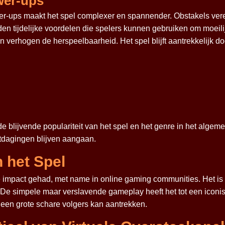
wer-ups
r-ups maakt het spel complexer en spannender. Obstakels vere
en tijdelijke voordelen die spelers kunnen gebruiken om moeili
n verhogen de herspeelbaarheid. Het spel blijft aantrekkelijk d
blijvende populariteit van het spel en het genre in het algem
itdagingen blijven aangaan.
 het Spel
le impact gehad, met name in online gaming communities. Het i
 De simpele maar verslavende gameplay heeft het tot een iconis
een grote schare volgers kan aantrekken.