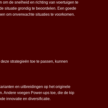
en om de snelheid en richting van voertuigen te
 de situatie grondig te beoordelen. Een goede
helpen om onverwachte situaties te voorkomen.
r deze strategieën toe te passen, kunnen
 varianten en uitbreidingen op het originele
en. Andere voegen Power-ups toe, die de kip
de innovatie en diversificatie.