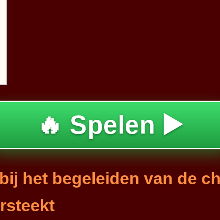
🔥 Spelen ▶️
ij het begeleiden van de c
rsteekt