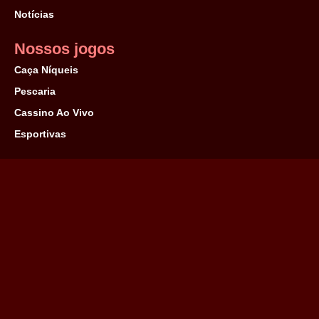
Notícias
Nossos jogos
Caça Níqueis
Pescaria
Cassino Ao Vivo
Esportivas