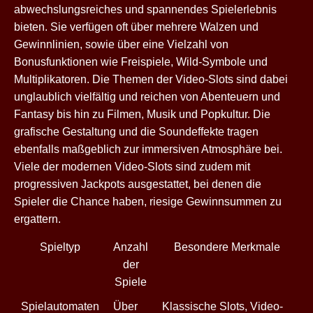
abwechslungsreiches und spannendes Spielerlebnis
bieten. Sie verfügen oft über mehrere Walzen und
Gewinnlinien, sowie über eine Vielzahl von
Bonusfunktionen wie Freispiele, Wild-Symbole und
Multiplikatoren. Die Themen der Video-Slots sind dabei
unglaublich vielfältig und reichen von Abenteuern und
Fantasy bis hin zu Filmen, Musik und Popkultur. Die
grafische Gestaltung und die Soundeffekte tragen
ebenfalls maßgeblich zur immersiven Atmosphäre bei.
Viele der modernen Video-Slots sind zudem mit
progressiven Jackpots ausgestattet, bei denen die
Spieler die Chance haben, riesige Gewinnsummen zu
ergattern.
Spieltyp
Anzahl
Besondere Merkmale
der
Spiele
Spielautomaten
Über
Klassische Slots, Video-