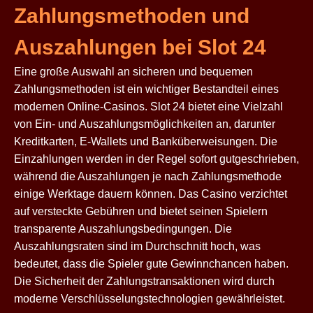
Zahlungsmethoden und
Auszahlungen bei Slot 24
Eine große Auswahl an sicheren und bequemen
Zahlungsmethoden ist ein wichtiger Bestandteil eines
modernen Online-Casinos. Slot 24 bietet eine Vielzahl
von Ein- und Auszahlungsmöglichkeiten an, darunter
Kreditkarten, E-Wallets und Banküberweisungen. Die
Einzahlungen werden in der Regel sofort gutgeschrieben,
während die Auszahlungen je nach Zahlungsmethode
einige Werktage dauern können. Das Casino verzichtet
auf versteckte Gebühren und bietet seinen Spielern
transparente Auszahlungsbedingungen. Die
Auszahlungsraten sind im Durchschnitt hoch, was
bedeutet, dass die Spieler gute Gewinnchancen haben.
Die Sicherheit der Zahlungstransaktionen wird durch
moderne Verschlüsselungstechnologien gewährleistet.