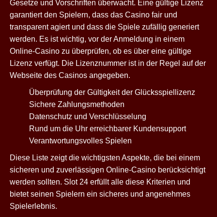
Gesetze und Vorschriften überwacht. Eine gültige Lizenz
garantiert den Spielern, dass das Casino fair und
transparent agiert und dass die Spiele zufällig generiert
werden. Es ist wichtig, vor der Anmeldung in einem
Online-Casino zu überprüfen, ob es über eine gültige
Lizenz verfügt. Die Lizenznummer ist in der Regel auf der
Webseite des Casinos angegeben.
Überprüfung der Gültigkeit der Glücksspiellizenz
Sichere Zahlungsmethoden
Datenschutz und Verschlüsselung
Rund um die Uhr erreichbarer Kundensupport
Verantwortungsvolles Spielen
Diese Liste zeigt die wichtigsten Aspekte, die bei einem
sicheren und zuverlässigen Online-Casino berücksichtigt
werden sollten. Slot 24 erfüllt alle diese Kriterien und
bietet seinen Spielern ein sicheres und angenehmes
Spielerlebnis.