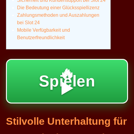
Sicherheit und Kundensupport bei Slot 24
Die Bedeutung einer Glücksspiellizenz
Zahlungsmethoden und Auszahlungen
bei Slot 24
Mobile Verfügbarkeit und
Benutzerfreundlichkeit
🔥
Spielen
▶️
Stilvolle Unterhaltung für