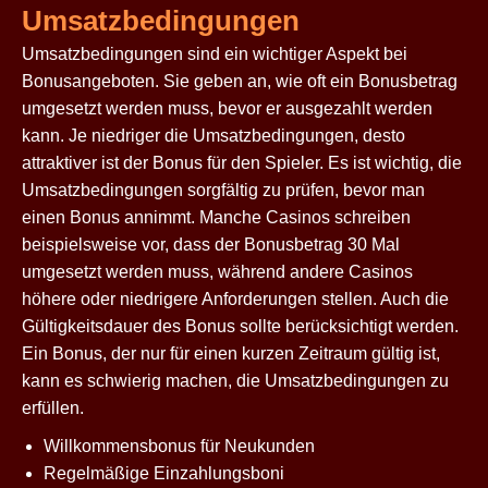
Umsatzbedingungen
Umsatzbedingungen sind ein wichtiger Aspekt bei
Bonusangeboten. Sie geben an, wie oft ein Bonusbetrag
umgesetzt werden muss, bevor er ausgezahlt werden
kann. Je niedriger die Umsatzbedingungen, desto
attraktiver ist der Bonus für den Spieler. Es ist wichtig, die
Umsatzbedingungen sorgfältig zu prüfen, bevor man
einen Bonus annimmt. Manche Casinos schreiben
beispielsweise vor, dass der Bonusbetrag 30 Mal
umgesetzt werden muss, während andere Casinos
höhere oder niedrigere Anforderungen stellen. Auch die
Gültigkeitsdauer des Bonus sollte berücksichtigt werden.
Ein Bonus, der nur für einen kurzen Zeitraum gültig ist,
kann es schwierig machen, die Umsatzbedingungen zu
erfüllen.
Willkommensbonus für Neukunden
Regelmäßige Einzahlungsboni