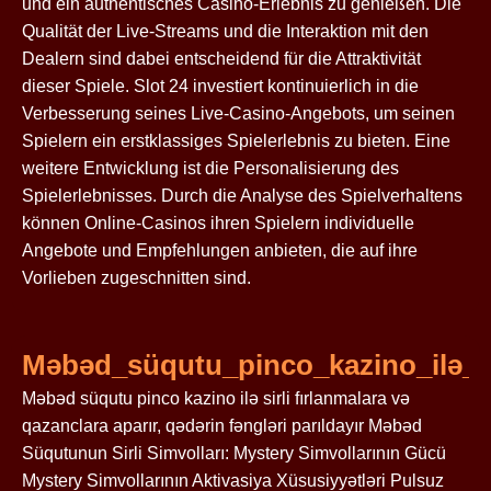
und ein authentisches Casino-Erlebnis zu genießen. Die
Qualität der Live-Streams und die Interaktion mit den
Dealern sind dabei entscheidend für die Attraktivität
dieser Spiele. Slot 24 investiert kontinuierlich in die
Verbesserung seines Live-Casino-Angebots, um seinen
Spielern ein erstklassiges Spielerlebnis zu bieten. Eine
weitere Entwicklung ist die Personalisierung des
Spielerlebnisses. Durch die Analyse des Spielverhaltens
können Online-Casinos ihren Spielern individuelle
Angebote und Empfehlungen anbieten, die auf ihre
Vorlieben zugeschnitten sind.
Məbəd_süqutu_pinco_kazino_ilə_si
Məbəd süqutu pinco kazino ilə sirli fırlanmalara və
qazanclara aparır, qədərin fəngləri parıldayır Məbəd
Süqutunun Sirli Simvolları: Mystery Simvollarının Gücü
Mystery Simvollarının Aktivasiya Xüsusiyyətləri Pulsuz