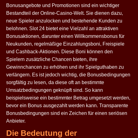
Bonusangebote und Promotionen sind ein wichtiger
Bestandteil der Online-Casino-Welt. Sie dienen dazu,
neue Spieler anzulocken und bestehende Kunden zu
belohnen. Slot 24 bietet eine Vielzahl an attraktiven
Bonusaktionen, darunter einen Willkommensbonus für
Neukunden, regelmäßige Einzahlungsboni, Freispiele
und Cashback-Aktionen. Diese Boni können den
Spielern zusätzliche Chancen bieten, ihre
Gewinnchancen zu erhöhen und ihr Spielguthaben zu
verlängern. Es ist jedoch wichtig, die Bonusbedingungen
sorgfältig zu lesen, da diese oft an bestimmte
Umsatzbedingungen geknüpft sind. So kann
beispielsweise ein bestimmter Betrag umgesetzt werden,
bevor ein Bonus ausgezahlt werden kann. Transparente
Bonusbedingungen sind ein Zeichen für einen seriösen
Anbieter.
Die Bedeutung der