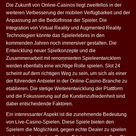
Die Zukunft von Online-Casinos liegt zweifellos in der
weiteren Verbesserung der mobilen Verfügbarkeit und der
Anpassung an die Bedürfnisse der Spieler. Die
Integration von Virtual Reality und Augmented Reality
Technologien könnte das Spielerlebnis in den
kommenden Jahren noch immersiver gestalten. Die
Entwicklung neuer Spielkonzepte und die
Zusammenarbeit mit renommierten Spieleentwicklern
werden ebenfalls eine wichtige Rolle spielen. Slot 24
scheint auf dem richtigen Weg zu sein, um sich als einer
der führenden Anbieter in der Online-Casino-Branche zu
etablieren. Die stetige Weiterentwicklung der Plattform
und die Fokussierung auf die Kundenzufriedenheit sind
dabei entscheidende Faktoren.
Ein interessanter Aspekt ist die zunehmende Bedeutung
von Live-Casino-Spielen. Diese Spiele bieten den
Spielern die Möglichkeit, gegen echte Dealer zu spielen