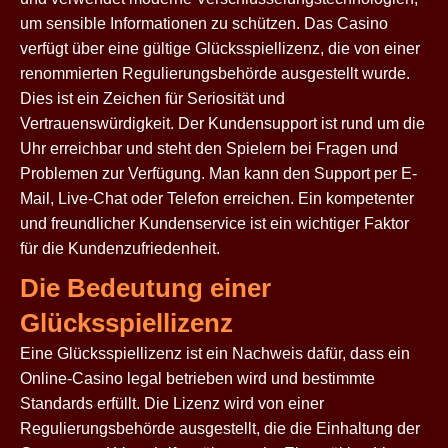
um sensible Informationen zu schützen. Das Casino
verfügt über eine gültige Glücksspiellizenz, die von einer
renommierten Regulierungsbehörde ausgestellt wurde.
Dies ist ein Zeichen für Seriosität und
Vertrauenswürdigkeit. Der Kundensupport ist rund um die
Uhr erreichbar und steht den Spielern bei Fragen und
Problemen zur Verfügung. Man kann den Support per E-
Mail, Live-Chat oder Telefon erreichen. Ein kompetenter
und freundlicher Kundenservice ist ein wichtiger Faktor
für die Kundenzufriedenheit.
Die Bedeutung einer
Glücksspiellizenz
Eine Glücksspiellizenz ist ein Nachweis dafür, dass ein
Online-Casino legal betrieben wird und bestimmte
Standards erfüllt. Die Lizenz wird von einer
Regulierungsbehörde ausgestellt, die die Einhaltung der