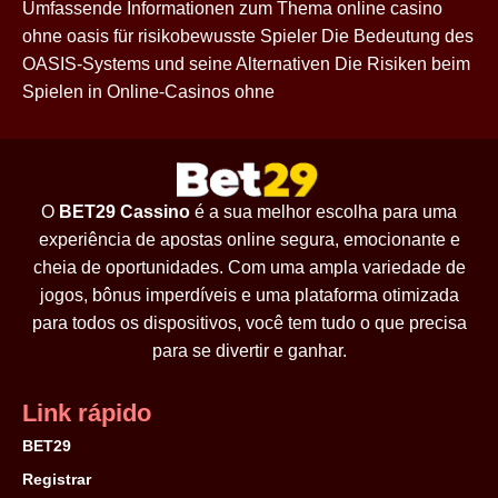
Umfassende Informationen zum Thema online casino
ohne oasis für risikobewusste Spieler Die Bedeutung des
OASIS-Systems und seine Alternativen Die Risiken beim
Spielen in Online-Casinos ohne
O
BET29 Cassino
é a sua melhor escolha para uma
experiência de apostas online segura, emocionante e
cheia de oportunidades. Com uma ampla variedade de
jogos, bônus imperdíveis e uma plataforma otimizada
para todos os dispositivos, você tem tudo o que precisa
para se divertir e ganhar.
Link rápido
BET29
Registrar