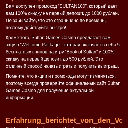
Вам доступен промокод “SULTAN100”, который дает
вам 100% скидку на первый депозит, до 1000 рублей.
Не забывайте, что это ограничено по времени,
поэтому действуйте быстро!
Кроме того, Sultan Games Casino предлагает вам
акцию “Welcome Package”, которая включает в себя 5
бесплатных спинов на игру “Book of Sultan” и 100%
скидку на первый депозит, до 500 рублей. Это
отличный способ начать играть и получить выигрыш.
Помните, что акции и промокоды могут изменяться,
поэтому всегда проверяйте официальный сайт Sultan
Games Casino для получения актуальной
информации.
Erfahrung_berichtet_von_den_Vo