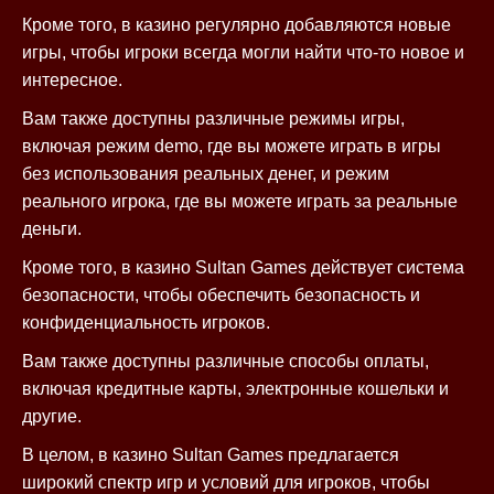
Кроме того, в казино регулярно добавляются новые
игры, чтобы игроки всегда могли найти что-то новое и
интересное.
Вам также доступны различные режимы игры,
включая режим demo, где вы можете играть в игры
без использования реальных денег, и режим
реального игрока, где вы можете играть за реальные
деньги.
Кроме того, в казино Sultan Games действует система
безопасности, чтобы обеспечить безопасность и
конфиденциальность игроков.
Вам также доступны различные способы оплаты,
включая кредитные карты, электронные кошельки и
другие.
В целом, в казино Sultan Games предлагается
широкий спектр игр и условий для игроков, чтобы