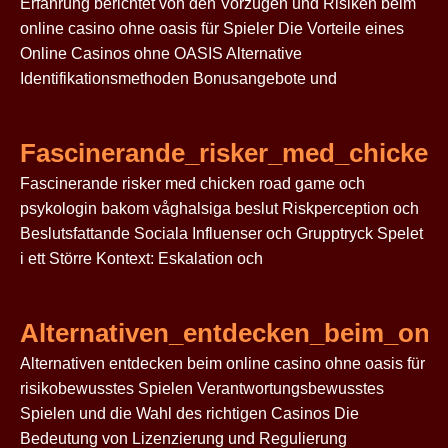
Erfahrung berichtet von den Vorzügen und Risiken beim
online casino ohne oasis für Spieler Die Vorteile eines
Online Casinos ohne OASIS Alternative
Identifikationsmethoden Bonusangebote und
Fascinerande_risker_med_chicke
Fascinerande risker med chicken road game och
psykologin bakom våghalsiga beslut Riskperception och
Beslutsfattande Sociala Influenser och Grupptryck Spelet
i ett Större Kontext: Eskalation och
Alternativen_entdecken_beim_onli
Alternativen entdecken beim online casino ohne oasis für
risikobewusstes Spielen Verantwortungsbewusstes
Spielen und die Wahl des richtigen Casinos Die
Bedeutung von Lizenzierung und Regulierung