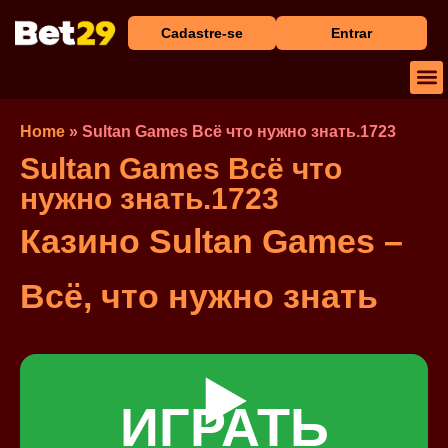
Cadastre-se
Entrar
Baix
Caça
Cassi
Home
»
Sultan Games Всё что нужно знать.1723
Sultan Games Всё что
нужно знать.1723
Казино Sultan Games –
Всё, что нужно знать
▶️
ИГРАТЬ