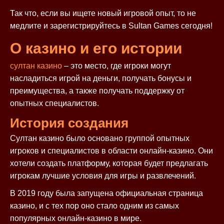
Так что, если вы ищете новый игровой опыт, то не
медлите и зарегистрируйтесь в Sultan Games сегодня!
О казино и его истории
султан казино
– это место, где игроки могут
насладиться игрой на деньги, получать бонусы и
преимущества, а также получать поддержку от
опытных специалистов.
История создания
Султан казино было основано группой опытных
игроков и специалистов в области онлайн-казино. Они
хотели создать платформу, которая будет предлагать
игрокам лучшие условия для игры и развлечений.
В 2019 году была запущена официальная страница
казино, и с тех пор оно стало одним из самых
популярных онлайн-казино в мире.