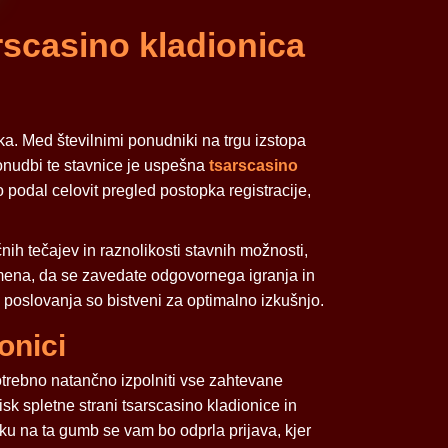
rscasino kladionica
ka. Med številnimi ponudniki na trgu izstopa
 ponudbi te stavnice je uspešna
tsarscasino
 podal celovit pregled postopka registracije,
ih tečajev in raznolikosti stavnih možnosti,
mena, da se zavedate odgovornega igranja in
 poslovanja so bistveni za optimalno izkušnjo.
onici
potrebno natančno izpolniti vse zahtevane
sk spletne strani tsarscasino kladionice in
ku na ta gumb se vam bo odprla prijava, kjer