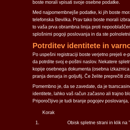
boste morali vpisati svoje osebne podatke.
Med najpomembnejše podatke, ki jih boste morali
telefonska številka. Prav tako boste morali izbra
to vaša prva obrambna linija proti nepooblašče
splošnimi pogoji poslovanja in da ste polnoletni.
Potrditev identitete in varno
Po uspešni registraciji boste verjetno prejeli e
da potrdite svoj e-poštni naslov. Nekatere splet
kopije osebnega dokumenta (osebna izkaznica al
pranja denarja in goljufij. Če želite preprečiti zl
Pomembno je, da se zavedate, da je tsarscasino kl
identitete, lahko vaš račun začasno ali trajno b
Priporočljivo je tudi branje pogojev poslovanja,
Korak
1.
Obisk spletne strani in klik na 