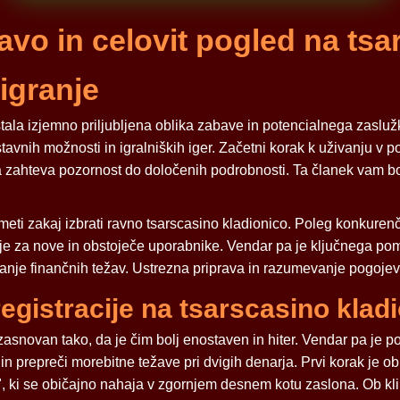
avo in celovit pogled na tsa
 igranje
stala izjemno priljubljena oblika zabave in potencialnega zasluž
stavnih možnosti in igralniških iger. Začetni korak k uživanju v
, a zahteva pozornost do določenih podrobnosti. Ta članek vam bo
eti zakaj izbrati ravno tsarscasino kladionico. Poleg konkurenčn
je za nove in obstoječe uporabnike. Vendar pa je ključnega po
vanje finančnih težav. Ustrezna priprava in razumevanje pogojev
gistracije na tsarscasino kladi
 zasnovan tako, da je čim bolj enostaven in hiter. Vendar pa je 
 prepreči morebitne težave pri dvigih denarja. Prvi korak je obi
", ki se običajno nahaja v zgornjem desnem kotu zaslona. Ob kli