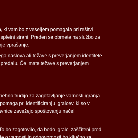
, ki vam bo z veseljem pomagala pri rešitvi
spletni strani. Preden se obrnete na službo za
oje vprašanje.
ga naslova ali težave s preverjanjem identitete.
 predalu. Če imate težave s preverjanjem
nehno trudijo za zagotavljanje varnosti igranja
omaga pri identificiranju igralcev, ki so v
tavnice zavežejo spoštovanju načel
To bo zagotovilo, da bodo igralci zaščiteni pred
je o varnosti in odgovornosti bo ključno za