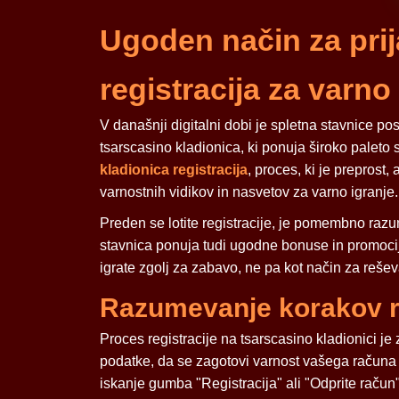
Ugoden način za prij
registracija za varno
V današnji digitalni dobi je spletna stavnice po
tsarscasino kladionica, ki ponuja široko paleto 
kladionica registracija
, proces, ki je preprost
varnostnih vidikov in nasvetov za varno igranje.
Preden se lotite registracije, je pomembno razum
stavnica ponuja tudi ugodne bonuse in promoci
igrate zgolj za zabavo, ne pa kot način za reše
Razumevanje korakov re
Proces registracije na tsarscasino kladionici je
podatke, da se zagotovi varnost vašega računa in
iskanje gumba "Registracija" ali "Odprite račun