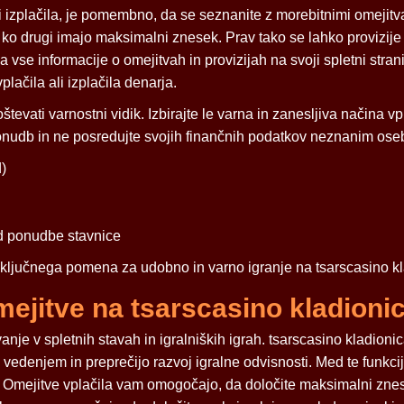
 izplačila, je pomembno, da se seznanite z morebitnimi omejitvam
o drugi imajo maksimalni znesek. Prav tako se lahko provizije r
 vse informacije o omejitvah in provizijah na svoji spletni stran
plačila ali izplačila denarja.
evati varnostni vidik. Izbirajte le varna in zanesljiva načina vpl
ponudb in ne posredujte svojih finančnih podatkov neznanim ose
)
od ponudbe stavnice
je ključnega pomena za udobno in varno igranje na tsarscasino kl
ejitve na tsarscasino kladionic
e v spletnih stavah in igralniških igrah. tsarscasino kladionica
edenjem in preprečijo razvoj igralne odvisnosti. Med te funkcij
Omejitve vplačila vam omogočajo, da določite maksimalni znese