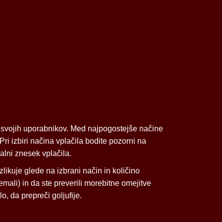
am svojih uporabnikov. Med najpogostejše načine
Pri izbiri načina vplačila bodite pozorni na
alni znesek vplačila.
likuje glede na izbrani način in količino
emali) in da ste preverili morebitne omejitve
o, da prepreči goljufije.