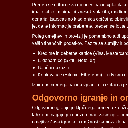
Preden se odločite za določen način vplačila ali
imajo lahko minimalni znesek vplačila, medtem k
denarja. tsarscasino kladionica običajno objavlja
je, da te informacije preberete, preden se lotite v
Poleg omejitev in provizij je pomembno tudi upošt
vaših finančnih podatkov. Pazite se sumljivih 
Kreditne in debetne kartice (Visa, Mastercard
E-denarnice (Skrill, Neteller)
Bančni nakazili
Kriptovalute (Bitcoin, Ethereum) – odvisno 
Izbira primernega načina vplačila in izplačila 
Odgovorno igranje in om
Odgovorno igranje je ključnega pomena za uživanj
lahko pomagajo pri nadzoru nad vašim igralnim v
omejitve časa igranja in možnost samozaklopa. 