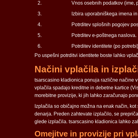
2.
Vnos osebnih podatkov (ime, pr
3.
Izbira uporabniškega imena in
4.
Potrditev splošnih pogojev pos
5.
Potrditev e-poštnega naslova.
6.
Potrditev identitete (po potrebi)
Po uspešni potrditvi identitete boste lahko vplačal
Načini vplačila in izpla
tsarscasino kladionica ponuja različne načine v
vplačila spadajo kreditne in debetne kartice (Vis
morebitne provizije, ki jih lahko zaračunajo pon
Izplačila so običajno možna na enak način, kot s
denarja. Preden zahtevate izplačilo, se prepriča
glede izplačila. tsarscasino kladionica lahko zah
Omejitve in provizije pri vpl