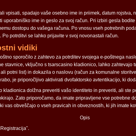
 vpisati, spadajo vaše osebno ime in priimek, datum rojstva, na
ti uporabniško ime in geslo za svoj račun. Pri izbiri gesla bodite
nemu dostopu do vašega računa. Po vnosu vseh potrebnih podatko
 Po potrditvi se lahko prijavite v svoj novonastali račun.
stni vidiki
-poštno sporočilo z zahtevo za potrditev svojega e-poštnega nasl
ne stavnice, vključno s tsarscasino kladionico, lahko zahtevajo 
i potni list) in dokazila o naslovu (račun za komunalne stori
orabo, je priporočljivo aktivirati dvofaktorsko avtentikacijo, ki do
adionica dolžna preveriti vašo identiteto in preveriti, ali ste po
lokirajo. Zato priporočamo, da imate pripravljene vse potrebne do
 ki vas obveščajo o vseh pravicah in obveznostih, ki jih imate ko
Opis
"Registracija".