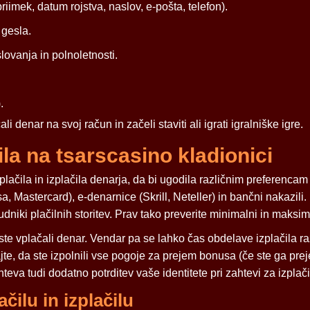
iimek, datum rojstva, naslov, e-pošta, telefon).
 gesla.
lovanja in polnoletnosti.
.
i denar na svoj račun in začeli staviti ali igrati igralniške igre.
čila na tsarscasino kladionici
plačila in izplačila denarja, da bi ugodila različnim preferenc
a, Mastercard), e-denarnice (Skrill, Neteller) in bančni nakazili. 
udniki plačilnih storitev. Prav tako preverite minimalni in maksim
te vplačali denar. Vendar pa se lahko čas obdelave izplačila raz
jte, da ste izpolnili vse pogoje za prejem bonusa (če ste ga prej
teva tudi dodatno potrditev vaše identitete pri zahtevi za izplačil
ačilu in izplačilu