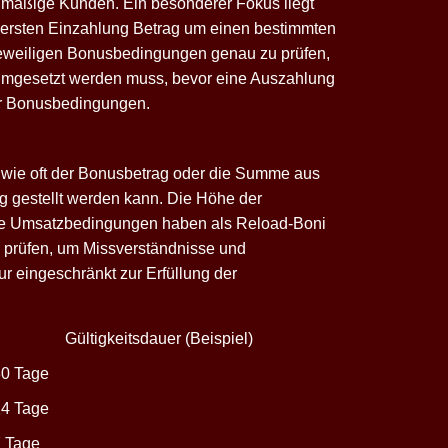
gelmäßige Kunden. Ein besonderer Fokus liegt
 ersten Einzahlung Betrag um einen bestimmten
e jeweiligen Bonusbedingungen genau zu prüfen,
 umgesetzt werden muss, bevor eine Auszahlung
der Bonusbedingungen.
 wie oft der Bonusbetrag oder die Summe aus
g gestellt werden kann. Die Höhe der
re Umsatzbedingungen haben als Reload-Boni
u prüfen, um Missverständnisse und
r eingeschränkt zur Erfüllung der
Gültigkeitsdauer (Beispiel)
30 Tage
14 Tage
 Tage