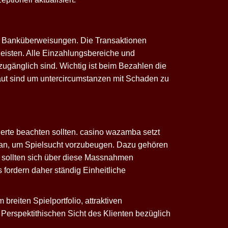
nd Banküberweisungen. Die Transaktionen
eisten. Alle Einzahlungsbereiche und
zugänglich sind. Wichtig ist beim Bezahlen die
aut sind um untercircumstanzen mit Schaden zu
ierte beachten sollten. casino wazamba setzt
 an, um Spielsucht vorzubeugen. Dazu gehören
te sollten sich über diese Massnahmen
 fordern daher ständig Einheitliche
breiten Spielportfolio, attraktiven
Perspektithischen Sicht des Klienten bezüglich