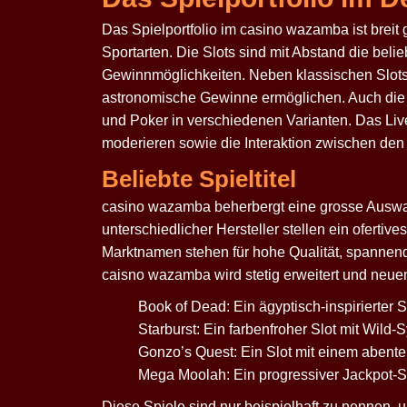
Das Spielportfolio im casino wazamba ist breit 
Sportarten. Die Slots sind mit Abstand die bel
Gewinnmöglichkeiten. Neben klassischen Slots g
astronomische Gewinne ermöglichen. Auch die A
und Poker in verschiedenen Varianten. Das Live
moderieren sowie die Interaktion zwischen den
Beliebte Spieltitel
casino wazamba beherbergt eine grosse Auswahl
unterschiedlicher Hersteller stellen ein oferti
Marktnamen stehen für hohe Qualität, spannend
caisno wazamba wird stetig erweitert und neu
Book of Dead: Ein ägyptisch-inspirierter 
Starburst: Ein farbenfroher Slot mit Wild
Gonzo’s Quest: Ein Slot mit einem aben
Mega Moolah: Ein progressiver Jackpot-S
Diese Spiele sind nur beispielhaft zu nennen, u