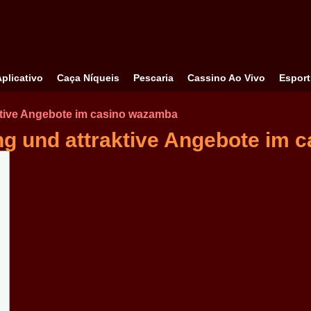
Aplicativo
Caça Níqueis
Pescaria
Cassino Ao Vivo
Esport
tive Angebote im casino wazamba
 und attraktive Angebote im 