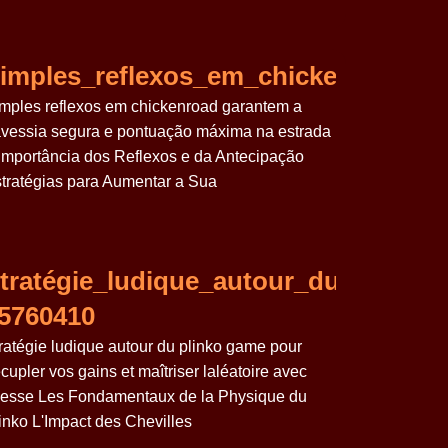
ra_aparır_qə
n_yükle_ilə_açılır_qədim_Misir_sim
imples_reflexos_em_chickenroad_g
mples reflexos em chickenroad garantem a
avessia segura e pontuação máxima na estrada
Importância dos Reflexos e da Antecipação
tratégias para Aumentar a Sua
nroad_evitando_el_tr
ra_kryje_się_w_precyzyjnym_wyborz
tratégie_ludique_autour_du_plinko
5760410
ratégie ludique autour du plinko game pour
cupler vos gains et maîtriser laléatoire avec
nesse Les Fondamentaux de la Physique du
inko L'Impact des Chevilles