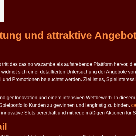
ng und attraktive Angebot
ritt das casino wazamba als aufstrebende Plattform hervor, di
l widmet sich einer detaillierten Untersuchung der Angebote vo
 und Promotionen beleuchtet werden. Ziel ist es, Spielinteress
ändiger Innovation und einem intensiven Wettbewerb. In diesem 
ielportfolio Kunden zu gewinnen und langfristig zu binden.
c
 innovative Slots bereithält und mit regelmäßigen Aktionen für 
il