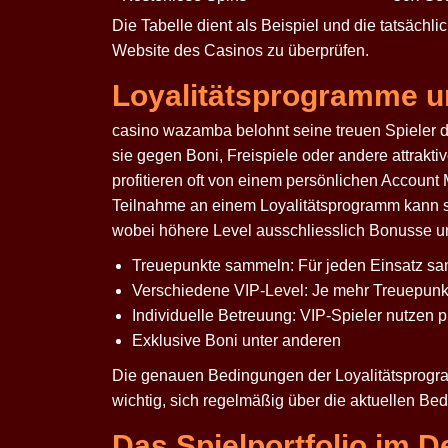
Die Tabelle dient als Beispiel und die tatsächli
Website des Casinos zu überprüfen.
Loyalitätsprogramme u
casino wazamba belohnt seine treuen Spieler d
sie gegen Boni, Freispiele oder andere attrakti
profitieren oft von einem persönlichen Accoun
Teilnahme an einem Loyalitätsprogramm kann sich
wobei höhere Level ausschliesslich Bonusse u
Treuepunkte sammeln: Für jeden Einsatz sa
Verschiedene VIP-Level: Je mehr Treuepunkt
Individuelle Betreuung: VIP-Spieler nutzen 
Exklusive Boni unter anderen
Die genauen Bedingungen der Loyalitätsprogram
wichtig, sich regelmäßig über die aktuellen Be
Das Spielportfolio im De