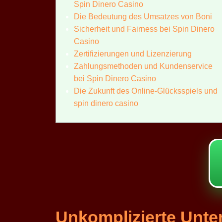
Spin Dinero Casino
Die Bedeutung des Umsatzes von Boni
Sicherheit und Fairness bei Spin Dinero
Casino
Zertifizierungen und Lizenzierung
Zahlungsmethoden und Kundenservice
bei Spin Dinero Casino
Die Zukunft des Online-Glücksspiels und
spin dinero casino
Unkomplizierte Unter