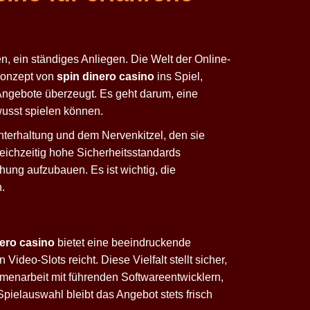
n, ein ständiges Anliegen. Die Welt der Online-
 Konzept von
spin dinero casino
ins Spiel,
n Angebote überzeugt. Es geht darum, eine
usst spielen können.
Unterhaltung und dem Nervenkitzel, den sie
gleichzeitig hohe Sicherheitsstandards
hung aufzubauen. Es ist wichtig, die
.
ero casino
bietet eine beeindruckende
deo-Slots reicht. Diese Vielfalt stellt sicher,
menarbeit mit führenden Softwareentwicklern,
Spielauswahl bleibt das Angebot stets frisch