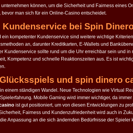
ler unternehmen können, um die Sicherheit und Fairness eines On
 bevor man sich für ein Online-Casino entscheidet.
Kundenservice bei Spin Diner
in kompetenter Kundenservice sind weitere wichtige Kriterien
gsmethoden an, darunter Kreditkarten, E-Wallets und Banküber
r Kundenservice sollte rund um die Uhr erreichbar sein und in
eit, Kompetenz und schnelle Reaktionszeiten aus. Es ist wicht
en.
-Glücksspiels und spin dinero c
h in einem ständigen Wandel. Neue Technologien wie Virtual Re
r Spielerfahrung. Mobile Gaming wird immer wichtiger, da immer
 casino
ist gut positioniert, um von diesen Entwicklungen zu pro
icherheit, Fairness und Kundenzufriedenheit wird auch in Zukun
d die Anpassung an die sich ändernden Bedürfnisse der Spieler