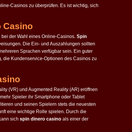
line-Casinos zu überprüfen. Es ist wichtig, sich
o Casino
 bei der Wahl eines Online-Casinos.
Spin
weisungen. Die Ein- und Auszahlungen sollten
 mehreren Sprachen verfügbar sein. Ein guter
ig, die Kundenservice-Optionen des Casinos zu
asino
ality (VR) und Augmented Reality (AR) eröffnen
 mehr Spieler ihr Smartphone oder Tablet
fitieren und seinen Spielern stets die neuesten
ft eine wichtige Rolle spielen. Durch die
 kann sich
spin dinero casino
als einer der