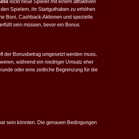
sino
lockt neue Spieler mit einem attraktiven
den Spielern, ihr Startguthaben zu erhöhen
che Boni, Cashback-Aktionen und spezielle
erfüllt sein müssen, bevor ein Bonus
 oft der Bonusbetrag umgesetzt werden muss,
weren, während ein niedriger Umsatz eher
runde oder eine zeitliche Begrenzung für die
.
bar sein könnten. Die genauen Bedingungen