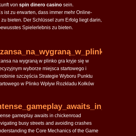
kunft von
spin dinero casino
sein.
s ist zu erwarten, dass immer mehr Online-
u bieten. Der Schlüssel zum Erfolg liegt darin,
ewusstes Spielerlebnis zu bieten.
ura_e_pontuação_máxim
na_gallina_a_través_de_chickenroad
zansa_na_wygraną_w_plinko_gra_kr
ansa na wygraną w plinko gra kryje się w
ecyzyjnym wyborze miejsca startowego i
robinie szczęścia Strategie Wyboru Punktu
artowego w Plinko Wpływ Rozkładu Kołków
gains_et_maîtriser-
_need_for_slots_casino_γ
ntense_gameplay_awaits_in_chicken
tense gameplay awaits in chickenroad
vigating busy streets and avoiding crashes
derstanding the Core Mechanics of the Game