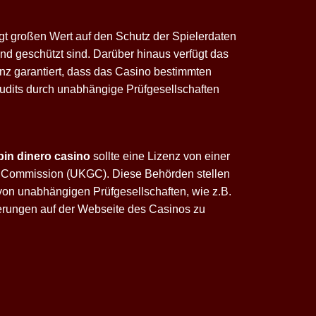
gt großen Wert auf den Schutz der Spielerdaten
nd geschützt sind. Darüber hinaus verfügt das
nz garantiert, dass das Casino bestimmten
udits durch unabhängige Prüfgesellschaften
pin dinero casino
sollte eine Lizenz von einer
g Commission (UKGC). Diese Behörden stellen
von unabhängigen Prüfgesellschaften, wie z.B.
zierungen auf der Webseite des Casinos zu