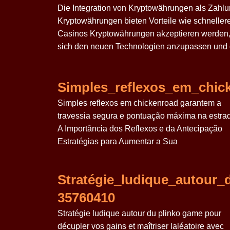
Die Integration von Kryptowährungen als Zahlun
Kryptowährungen bieten Vorteile wie schneller
Casinos Kryptowährungen akzeptieren werden, um
sich den neuen Technologien anzupassen und d
Simples_reflexos_em_chic
Simples reflexos em chickenroad garantem a
travessia segura e pontuação máxima na estra
A Importância dos Reflexos e da Antecipação
Estratégias para Aumentar a Sua
Stratégie_ludique_autour_
35760410
Stratégie ludique autour du plinko game pour
décupler vos gains et maîtriser laléatoire avec