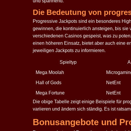
und spannend.
Die Bedeutung von progres
Progressive Jackpots sind ein besonderes Highl
gewinnen, die kontinuierlich ansteigen, bis s
verschiedenen Casinos gespeist, was zu potenz
einen höheren Einsatz, bietet aber auch eine 
jeweiligen Jackpots zu informieren.
Spieltyp
A
Mega Moolah
Microgamin
Hall of Gods
NetEnt
Mega Fortune
NetEnt
Die obige Tabelle zeigt einige Beispiele für pro
variieren und ändern sich ständig. Es ist ratsa
Bonusangebote und Pro