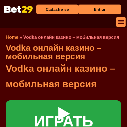
Cadastre-se
Entrar
Baix
Caça
Cassi
Home
»
Vodka онлайн казино – мобильная версия
Vodka онлайн казино –
мобильная версия
Vodka онлайн казино –
мобильная версия
▶️
ИГРАТЬ