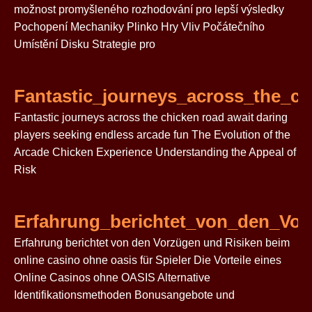
možnost promyšleného rozhodování pro lepší výsledky
Pochopení Mechaniky Plinko Hry Vliv Počátečního
Umístění Disku Strategie pro
Fantastic_journeys_across_the_ch
Fantastic journeys across the chicken road await daring
players seeking endless arcade fun The Evolution of the
Arcade Chicken Experience Understanding the Appeal of
Risk
Erfahrung_berichtet_von_den_Vo
Erfahrung berichtet von den Vorzügen und Risiken beim
online casino ohne oasis für Spieler Die Vorteile eines
Online Casinos ohne OASIS Alternative
Identifikationsmethoden Bonusangebote und