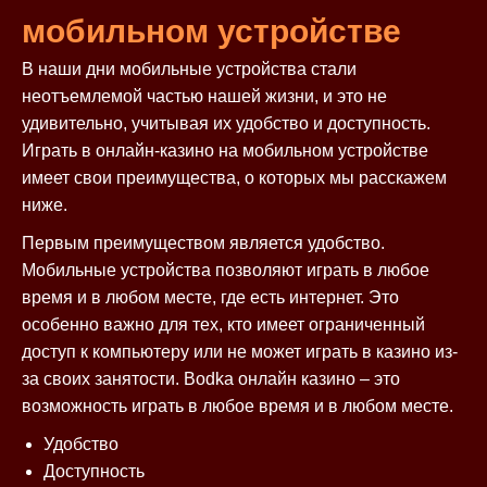
мобильном устройстве
В наши дни мобильные устройства стали
неотъемлемой частью нашей жизни, и это не
удивительно, учитывая их удобство и доступность.
Играть в онлайн-казино на мобильном устройстве
имеет свои преимущества, о которых мы расскажем
ниже.
Первым преимуществом является удобство.
Мобильные устройства позволяют играть в любое
время и в любом месте, где есть интернет. Это
особенно важно для тех, кто имеет ограниченный
доступ к компьютеру или не может играть в казино из-
за своих занятости. Вodka онлайн казино – это
возможность играть в любое время и в любом месте.
Удобство
Доступность