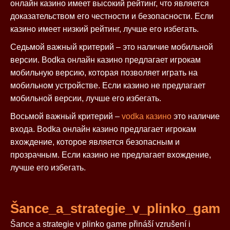
онлайн казино имеет высокий рейтинг, что является
доказательством его честности и безопасности. Если
казино имеет низкий рейтинг, лучше его избегать.
Седьмой важный критерий – это наличие мобильной
версии. Вodka онлайн казино предлагает игрокам
мобильную версию, которая позволяет играть на
мобильном устройстве. Если казино не предлагает
мобильной версии, лучше его избегать.
Восьмой важный критерий –
vodka казино
это наличие
входа. Вodka онлайн казино предлагает игрокам
вхождение, которое является безопасным и
прозрачным. Если казино не предлагает вхождение,
лучше его избегать.
Šance_a_strategie_v_plinko_game
Šance a strategie v plinko game přináší vzrušení i