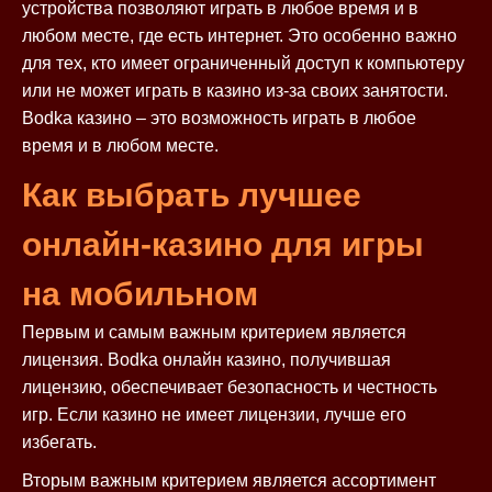
устройства позволяют играть в любое время и в
любом месте, где есть интернет. Это особенно важно
для тех, кто имеет ограниченный доступ к компьютеру
или не может играть в казино из-за своих занятости.
Вodka казино – это возможность играть в любое
время и в любом месте.
Как выбрать лучшее
онлайн-казино для игры
на мобильном
Первым и самым важным критерием является
лицензия. Вodka онлайн казино, получившая
лицензию, обеспечивает безопасность и честность
игр. Если казино не имеет лицензии, лучше его
избегать.
Вторым важным критерием является ассортимент