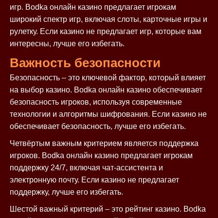
игр. Вodka онлайн казино предлагает игрокам
широкий спектр игр, включая слоты, карточные игры и
рулетку. Если казино не предлагает игр, которые вам
интересны, лучше его избегать.
Важность безопасности
Безопасность – это ключевой фактор, который влияет
на выбор казино. Вodka онлайн казино обеспечивает
безопасность игроков, используя современные
технологии и алгоритмы шифрования. Если казино не
обеспечивает безопасность, лучше его избегать.
Четвёртым важным критерием является поддержка
игроков. Вodka онлайн казино предлагает игрокам
поддержку 24/7, включая чат-ассистента и
электронную почту. Если казино не предлагает
поддержку, лучше его избегать.
Шестой важный критерий – это рейтинг казино. Вodka