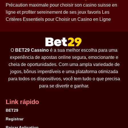
Précaution maximale pour choisir son casino suisse en
ligne et profiter sereinement de ses jeux favoris Les
Critères Essentiels pour Choisir un Casino en Ligne
O
BET29 Cassino
é a sua melhor escolha para uma
experiência de apostas online segura, emocionante e
cheia de oportunidades. Com uma ampla variedade de
jogos, bônus imperdíveis e uma plataforma otimizada
para todos os dispositivos, você tem tudo o que precisa
para se divertir e ganhar.
Link rápido
BET29
Registrar
Baixar Aplicativo