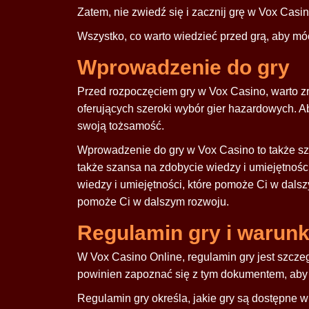
Zatem, nie zwiedź się i zacznij grę w Vox Casin
Wszystko, co warto wiedzieć przed grą, aby m
Wprowadzenie do gry
Przed rozpoczęciem gry w Vox Casino, warto zro
oferujących szeroki wybór gier hazardowych. Ab
swoją tożsamość.
Wprowadzenie do gry w Vox Casino to także sz
także szansa na zdobycie wiedzy i umiejętnoś
wiedzy i umiejętności, które pomoże Ci w dals
pomoże Ci w dalszym rozwoju.
Regulamin gry i warunk
W Vox Casino Online, regulamin gry jest szcze
powinien zapoznać się z tym dokumentem, aby 
Regulamin gry określa, jakie gry są dostępne w