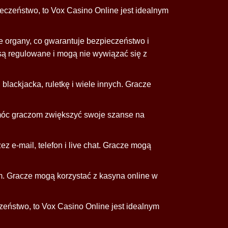
eczeństwo, to Vox Casino Online jest idealnym
e organy, co gwarantuje bezpieczeństwo i
 są regulowane i mogą nie wywiązać się z
blackjacka, ruletkę i wiele innych. Gracze
omóc graczom zwiększyć swoje szanse na
ez e-mail, telefon i live chat. Gracze mogą
m. Gracze mogą korzystać z kasyna online w
zeństwo, to Vox Casino Online jest idealnym