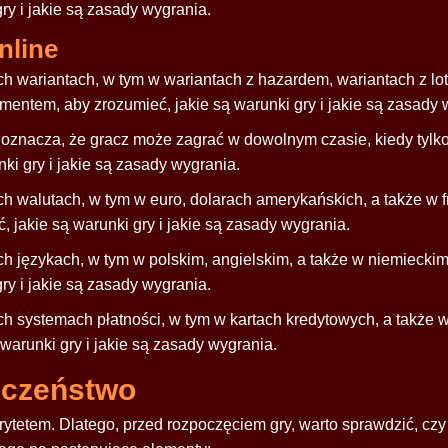
y i jakie są zasady wygrania.
nline
h wariantach, w tym w wariantach z hazardem, wariantach z lot
entem, aby zrozumieć, jakie są warunki gry i jakie są zasady 
 oznacza, że gracz może zagrać w dowolnym czasie, kiedy tylko
i gry i jakie są zasady wygrania.
h walutach, w tym w euro, dolarach amerykańskich, a także w 
jakie są warunki gry i jakie są zasady wygrania.
h językach, w tym w polskim, angielskim, a także w niemiecki
y i jakie są zasady wygrania.
h systemach płatności, w tym w kartach kredytowych, a także 
warunki gry i jakie są zasady wygrania.
eczeństwo
ytetem. Dlatego, przed rozpoczęciem gry, warto sprawdzić, czy 