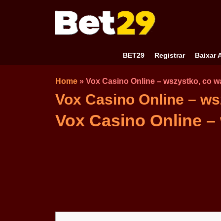
BET29
Registrar
Baixar 
Home
»
Vox Casino Online – wszystko, co wa
Vox Casino Online – ws
Vox Casino Online – 