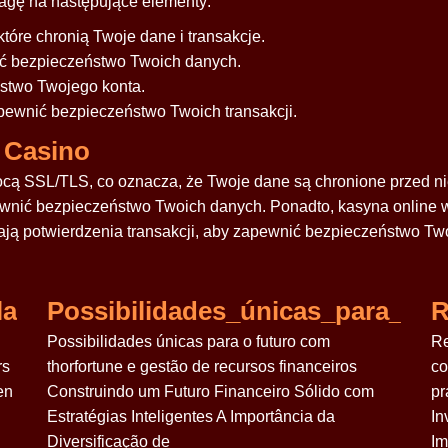
agę na następujące elementy:
tóre chronią Twoje dane i transakcje.
ić bezpieczeństwo Twoich danych.
stwo Twojego konta.
pewnić bezpieczeństwo Twoich transakcji.
 Casino
ocą SSL/TLS, co oznacza, że Twoje dane są chronione przed 
pewnić bezpieczeństwo Twoich danych. Ponadto, kasyna online
ją potwierdzenia transakcji, aby zapewnić bezpieczeństwo Twoi
layjonny_révèlent_une_expérience_l
Possibilidades_únicas_para_o_
R
Possibilidades únicas para o futuro com
Re
rs
thorfortune e gestão de recursos financeiros
co
en
Construindo um Futuro Financeiro Sólido com
pr
Estratégias Inteligentes A Importância da
In
Diversificação de
Im