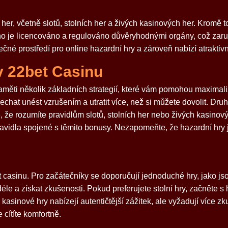
r her, včetně slotů, stolních her a živých kasinových her. Kromě 
ino je licencováno a regulováno důvěryhodnými orgány, což zaru
né prostředí pro online hazardní hry a zároveň nabízí atraktiv
v 22bet Casinu
aměti několik základních strategií, které vám pomohou maximal
echat unést vzrušením a utratit více, než si můžete dovolit. Dr
se, že rozumíte pravidlům slotů, stolních her nebo živých kasino
pravidla spojené s těmito bonusy. Nezapomeňte, že hazardní hry
casinu. Pro začátečníky se doporučují jednoduché hry, jako jsou 
éle a získat zkušenosti. Pokud preferujete stolní hry, začněte s h
sinové hry nabízejí autentičtější zážitek, ale vyžadují více zk
 cítíte komfortně.