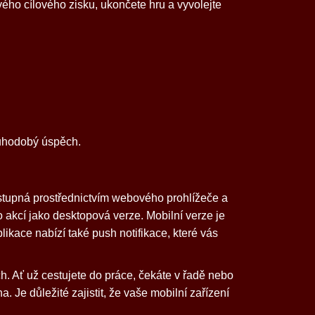
svého cílového zisku, ukončete hru a vyvolejte
ouhodobý úspěch.
dostupná prostřednictvím webového prohlížeče a
 akcí jako desktopová verze. Mobilní verze je
likace nabízí také push notifikace, které vás
ch. Ať už cestujete do práce, čekáte v řadě nebo
 Je důležité zajistit, že vaše mobilní zařízení