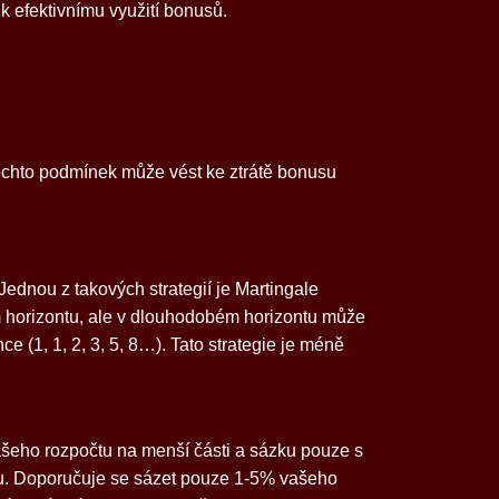
k efektivnímu využití bonusů.
 těchto podmínek může vést ke ztrátě bonusu
Jednou z takových strategií je Martingale
m horizontu, ale v dlouhodobém horizontu může
e (1, 1, 2, 3, 5, 8…). Tato strategie je méně
šeho rozpočtu na menší části a sázku pouze s
tu. Doporučuje se sázet pouze 1-5% vašeho