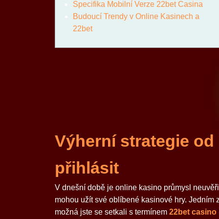
Specifika Mobilní Verze 22bet Casina
Budoucí Trendy v Online Kasinech a
22bet
Výherní strategie od
přihlásit
V dnešní době je online kasino průmysl neuvěřit
mohou užít své oblíbené kasinové hry. Jedním z t
možná jste se setkali s termínem
22bet casino 