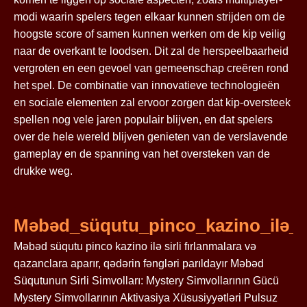
modi waarin spelers tegen elkaar kunnen strijden om de
hoogste score of samen kunnen werken om de kip veilig
naar de overkant te loodsen. Dit zal de herspeelbaarheid
vergroten en een gevoel van gemeenschap creëren rond
het spel. De combinatie van innovatieve technologieën
en sociale elementen zal ervoor zorgen dat kip-oversteek
spellen nog vele jaren populair blijven, en dat spelers
over de hele wereld blijven genieten van de verslavende
gameplay en de spanning van het oversteken van de
drukke weg.
Məbəd_süqutu_pinco_kazino_ilə_si
Məbəd süqutu pinco kazino ilə sirli fırlanmalara və
qazanclara aparır, qədərin fəngləri parıldayır Məbəd
Süqutunun Sirli Simvolları: Mystery Simvollarının Gücü
Mystery Simvollarının Aktivasiya Xüsusiyyətləri Pulsuz