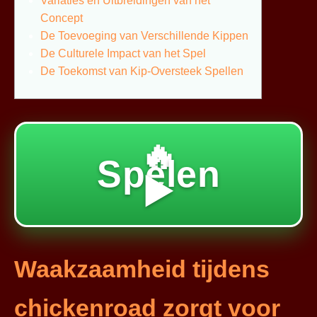
Variaties en Uitbreidingen van het
Concept
De Toevoeging van Verschillende Kippen
De Culturele Impact van het Spel
De Toekomst van Kip-Oversteek Spellen
🔥
Spelen
▶️
Waakzaamheid tijdens
chickenroad zorgt voor