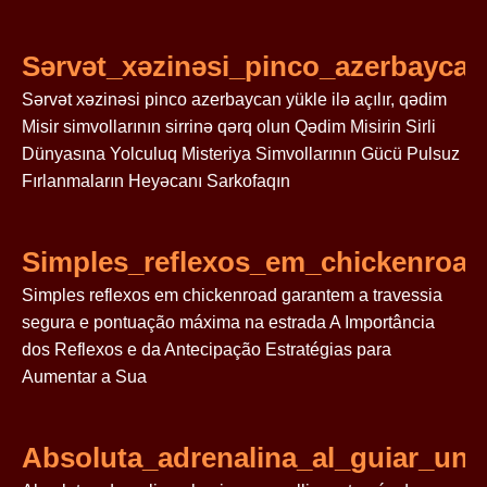
Sərvət_xəzinəsi_pinco_azerbaycan_
Sərvət xəzinəsi pinco azerbaycan yükle ilə açılır, qədim
Misir simvollarının sirrinə qərq olun Qədim Misirin Sirli
Dünyasına Yolculuq Misteriya Simvollarının Gücü Pulsuz
Fırlanmaların Heyəcanı Sarkofaqın
Simples_reflexos_em_chickenroa
Simples reflexos em chickenroad garantem a travessia
segura e pontuação máxima na estrada A Importância
dos Reflexos e da Antecipação Estratégias para
Aumentar a Sua
Absoluta_adrenalina_al_guiar_una