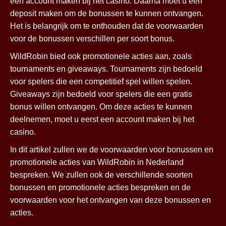
een account maken bij het casino. Daarna moet u een
deposit maken om de bonussen te kunnen ontvangen.
Het is belangrijk om te onthouden dat de voorwaarden
voor de bonussen verschillen per soort bonus.
WildRobin bied ook promotionele acties aan, zoals
tournaments en giveaways. Tournaments zijn bedoeld
voor spelers die een competitief spel willen spelen.
Giveaways zijn bedoeld voor spelers die een gratis
bonus willen ontvangen. Om deze acties te kunnen
deelnemen, moet u eerst een account maken bij het
casino.
In dit artikel zullen we de voorwaarden voor bonussen en
promotionele acties van WildRobin in Nederland
bespreken. We zullen ook de verschillende soorten
bonussen en promotionele acties bespreken en de
voorwaarden voor het ontvangen van deze bonussen en
acties.