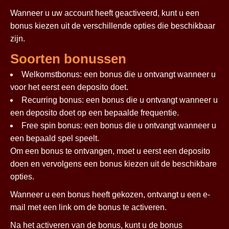
Wanneer u uw account heeft geactiveerd, kunt u een
bonus kiezen uit de verschillende opties die beschikbaar
zijn.
Soorten bonussen
Welkomstbonus: een bonus die u ontvangt wanneer u
voor het eerst een deposito doet.
Recurring bonus: een bonus die u ontvangt wanneer u
een deposito doet op een bepaalde frequentie.
Free spin bonus: een bonus die u ontvangt wanneer u
een bepaald spel speelt.
Om een bonus te ontvangen, moet u eerst een deposito
doen en vervolgens een bonus kiezen uit de beschikbare
opties.
Wanneer u een bonus heeft gekozen, ontvangt u een e-
mail met een link om de bonus te activeren.
Na het activeren van de bonus, kunt u de bonus