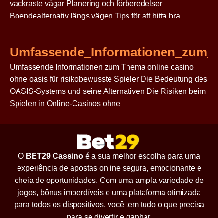
vackraste vägar Planering och förberedelser
Boendealternativ längs vägen Tips för att hitta bra
Umfassende_Informationen_zum_T
Umfassende Informationen zum Thema online casino
ohne oasis für risikobewusste Spieler Die Bedeutung des
OASIS-Systems und seine Alternativen Die Risiken beim
Spielen in Online-Casinos ohne
O
BET29 Cassino
é a sua melhor escolha para uma
experiência de apostas online segura, emocionante e
cheia de oportunidades. Com uma ampla variedade de
jogos, bônus imperdíveis e uma plataforma otimizada
para todos os dispositivos, você tem tudo o que precisa
para se divertir e ganhar.