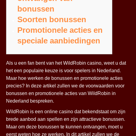
bonussen
Soorten bonussen
Promotionele acties en
speciale aanbiedingen
Als u een fan bent van het WildRobin casino, weet u dat
het een populaire keuze is voor spelers in Nederland.
Maar hoe werken de bonussen en promotionele acties
precies? In deze artikel zullen we de voorwaarden voor
bonussen en promotionele acties van WildRobin in
Nederland bespreken.
WildRobin is een online casino dat bekendstaat om zijn
brede aanbod aan spellen en zijn attractieve bonussen.
Maar om deze bonussen te kunnen ontvangen, moet u
eerst weten hoe ze werken. In dit artikel zullen we de