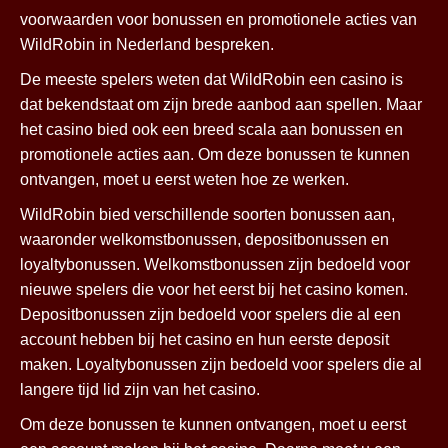
voorwaarden voor bonussen en promotionele acties van
WildRobin in Nederland bespreken.
De meeste spelers weten dat WildRobin een casino is
dat bekendstaat om zijn brede aanbod aan spellen. Maar
het casino bied ook een breed scala aan bonussen en
promotionele acties aan. Om deze bonussen te kunnen
ontvangen, moet u eerst weten hoe ze werken.
WildRobin bied verschillende soorten bonussen aan,
waaronder welkomstbonussen, depositbonussen en
loyaltybonussen. Welkomstbonussen zijn bedoeld voor
nieuwe spelers die voor het eerst bij het casino komen.
Depositbonussen zijn bedoeld voor spelers die al een
account hebben bij het casino en hun eerste deposit
maken. Loyaltybonussen zijn bedoeld voor spelers die al
langere tijd lid zijn van het casino.
Om deze bonussen te kunnen ontvangen, moet u eerst