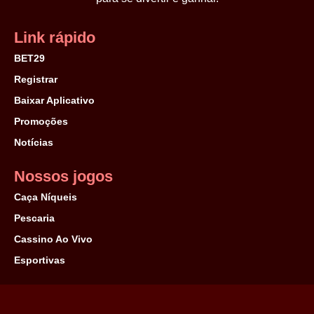
Link rápido
BET29
Registrar
Baixar Aplicativo
Promoções
Notícias
Nossos jogos
Caça Níqueis
Pescaria
Cassino Ao Vivo
Esportivas