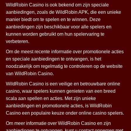
WildRobin Casino is ook bekend om zijn speciale
aanbiedingen, zoals de WildRobin APK, die een unieke
manier biedt om te spelen en te winnen. Deze
aanbiedingen zijn beschikbaar voor alle spelers en
kunnen worden gebruikt om hun spelervaring te
verbeteren.
Om de meest recente informatie over promotionele acties
en speciale aanbiedingen te ontvangen, is het
noodzakelijk om regelmatig te controleren op de website
van WildRobin Casino.
WildRobin Casino is een veilige en betrouwbare online
casino, waar spelers kunnen genieten van een breed
scala aan spellen en acties. Met zijn unieke
aanbiedingen en promotionele acties, is WildRobin
Casino een populaire keuze onder online casino spelers.
Om meer informatie over WildRobin Casino en zijn
aanbiedingen te ontvangen, kunt u contact opnemen met