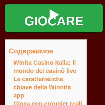
▶️
GIOCARE
Содержимое
Winita Casino Italia: il
mondo dei casinò live
Le caratteristiche
chiave della Winnita
app
Gioca con croupier reali