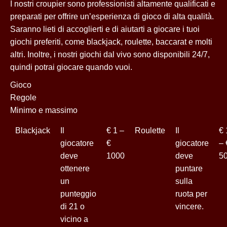
I nostri croupier sono professionisti altamente qualificati e
preparati per offrire un’esperienza di gioco di alta qualità.
Saranno lieti di accoglierti e di aiutarti a giocare i tuoi
giochi preferiti, come blackjack, roulette, baccarat e molti
altri. Inoltre, i nostri giochi dal vivo sono disponibili 24/7,
quindi potrai giocare quando vuoi.
Gioco
Regole
Minimo e massimo
Blackjack
Il
€ 1 –
Roulette
Il
€ 
giocatore
€
giocatore
– 
deve
1000
deve
5
ottenere
puntare
un
sulla
punteggio
ruota per
di 21 o
vincere.
vicino a