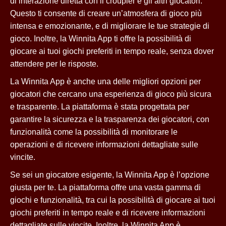
di interazione diretta con il croupier e gli altri giocatori.
Questo ti consente di creare un’atmosfera di gioco più
intensa e emozionante, e di migliorare le tue strategie di
gioco. Inoltre, la Winnita App ti offre la possibilità di
giocare ai tuoi giochi preferiti in tempo reale, senza dover
attendere per le risposte.
La Winnita App è anche una delle migliori opzioni per
giocatori che cercano una esperienza di gioco più sicura
e trasparente. La piattaforma è stata progettata per
garantire la sicurezza e la trasparenza dei giocatori, con
funzionalità come la possibilità di monitorare le
operazioni e di ricevere informazioni dettagliate sulle
vincite.
Se sei un giocatore esigente, la Winnita App è l’opzione
giusta per te. La piattaforma offre una vasta gamma di
giochi e funzionalità, tra cui la possibilità di giocare ai tuoi
giochi preferiti in tempo reale e di ricevere informazioni
dettagliate sulle vincite. Inoltre, la Winnita App è