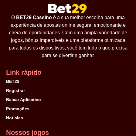
O
BET29 Cassino
é a sua melhor escolha para uma
experiência de apostas online segura, emocionante e
cheia de oportunidades. Com uma ampla variedade de
jogos, bônus imperdíveis e uma plataforma otimizada
para todos os dispositivos, você tem tudo o que precisa
para se divertir e ganhar.
Link rápido
BET29
Registrar
Baixar Aplicativo
Promoções
Notícias
Nossos jogos