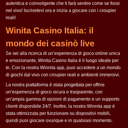
autentica e coinvolgente che ti farà sentire come se fossi
nel vivo! Iscrivetevi ora e inizia a giocare con i croupier
reali!
Winita Casino Italia: il
mondo dei casinò live
Se sei alla ricerca di un’esperienza di gioco online unica
e emozionante, Winita Casino Italia è il luogo ideale per
te. Con la nostra Winnita app, puoi accedere a un mondo
di giochi dal vivo con croupier reali e ambienti immersivi.
La nostra piattaforma è stata progettata per offrire
un’esperienza di gioco sicura e trasparente, con
un’ampia gamma di opzioni di pagamento e un supporto
clienti disponibile 24/7. Inoltre, la nostra Winnita app è
stata ottimizzata per funzionare su dispositivi mobili,
quindi puoi giocare ovunque e in qualsiasi momento.