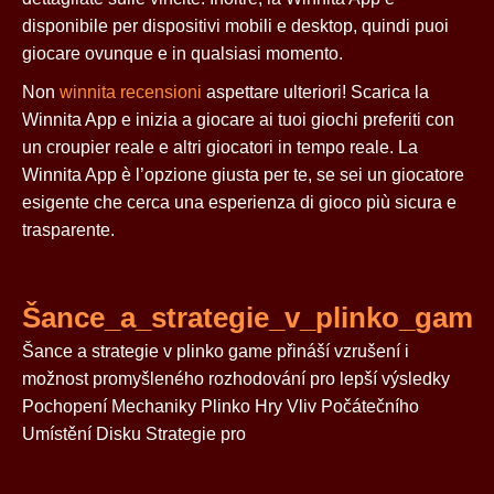
disponibile per dispositivi mobili e desktop, quindi puoi
giocare ovunque e in qualsiasi momento.
Non
winnita recensioni
aspettare ulteriori! Scarica la
Winnita App e inizia a giocare ai tuoi giochi preferiti con
un croupier reale e altri giocatori in tempo reale. La
Winnita App è l’opzione giusta per te, se sei un giocatore
esigente che cerca una esperienza di gioco più sicura e
trasparente.
Šance_a_strategie_v_plinko_game
Šance a strategie v plinko game přináší vzrušení i
možnost promyšleného rozhodování pro lepší výsledky
Pochopení Mechaniky Plinko Hry Vliv Počátečního
Umístění Disku Strategie pro