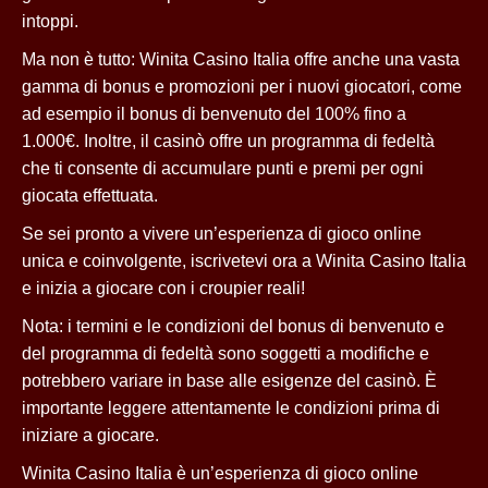
intoppi.
Ma non è tutto: Winita Casino Italia offre anche una vasta
gamma di bonus e promozioni per i nuovi giocatori, come
ad esempio il bonus di benvenuto del 100% fino a
1.000€. Inoltre, il casinò offre un programma di fedeltà
che ti consente di accumulare punti e premi per ogni
giocata effettuata.
Se sei pronto a vivere un’esperienza di gioco online
unica e coinvolgente, iscrivetevi ora a Winita Casino Italia
e inizia a giocare con i croupier reali!
Nota: i termini e le condizioni del bonus di benvenuto e
del programma di fedeltà sono soggetti a modifiche e
potrebbero variare in base alle esigenze del casinò. È
importante leggere attentamente le condizioni prima di
iniziare a giocare.
Winita Casino Italia è un’esperienza di gioco online