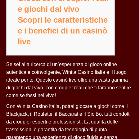
e giochi dal vivo
Scopri le caratteristiche
e i benefici di un casinò
live
Se sei alla ricerca di un’esperienza di gioco online
autentica e coinvolgente, Winita Casino Italia è il luogo
ideale per te. Questo casinò live offre una vasta gamma
di giochi dal vivo, con croupier reali che ti faranno sentire
come se fossi nel vivo!
Con Winita Casino Italia, potrai giocare a giochi come il
Blackjack, il Roulette, il Baccarat e il Sic Bo, tutti condotti
da croupier esperti e professionisti. La qualità delle
trasmissioni è garantita da tecnologia di punta,
garantendo una esperienza di gioco fluida e senza