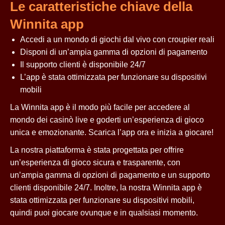
Le caratteristiche chiave della
Winnita app
Accedi a un mondo di giochi dal vivo con croupier reali
Disponi di un’ampia gamma di opzioni di pagamento
Il supporto clienti è disponibile 24/7
L’app è stata ottimizzata per funzionare su dispositivi
mobili
La Winnita app è il modo più facile per accedere al
mondo dei casinò live e goderti un’esperienza di gioco
unica e emozionante. Scarica l’app ora e inizia a giocare!
La nostra piattaforma è stata progettata per offrire
un’esperienza di gioco sicura e trasparente, con
un’ampia gamma di opzioni di pagamento e un supporto
clienti disponibile 24/7. Inoltre, la nostra Winnita app è
stata ottimizzata per funzionare su dispositivi mobili,
quindi puoi giocare ovunque e in qualsiasi momento.