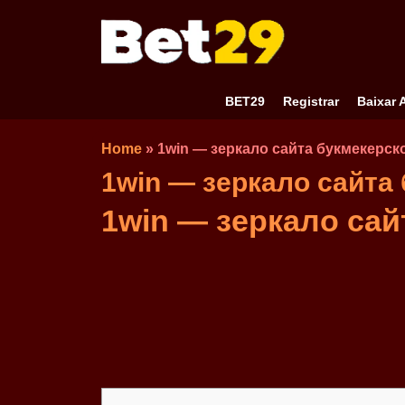
BET29
Registrar
Baixar 
Home
»
1win — зеркало сайта букмекерск
1win — зеркало сайта
1win — зеркало са