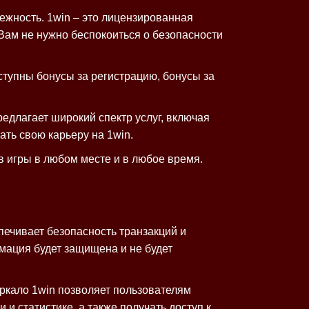
дежность. 1win – это лицензированная
Вам не нужно беспокоиться о безопасности
ступны бонусы за регистрацию, бонусы за
едлагает широкий спектр услуг, включая
ать свою карьеру на 1win.
 в игры в любом месте и в любое время.
печивает безопасность транзакций и
мация будет защищена и не будет
ркало 1win позволяет пользователям
 и статистике, а также получать доступ к