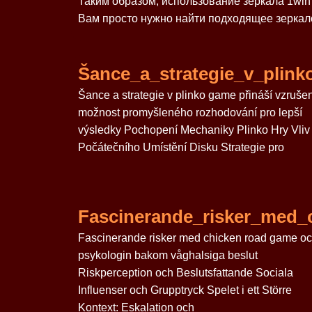
Таким образом, использование зеркала 1win
Вам просто нужно найти подходящее зеркало 
Šance_a_strategie_v_plin
Šance a strategie v plinko game přináší vzrušen
možnost promyšleného rozhodování pro lepší
výsledky Pochopení Mechaniky Plinko Hry Vliv
Počátečního Umístění Disku Strategie pro
Fascinerande_risker_med
Fascinerande risker med chicken road game o
psykologin bakom våghalsiga beslut
Riskperception och Beslutsfattande Sociala
Influenser och Grupptryck Spelet i ett Större
Kontext: Eskalation och