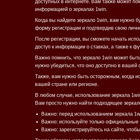
доступных в интернете. Вам также может помо
информацией о зеркалах 1win.
Когда вы найдете зеркало 1win, вам нужно б
форму регистрации и подтвердив свою личн
После регистрации, вы сможете начать испол
доступ к информации о ставках, а также к 
Важно помнить, что зеркало 1win может быт
нужно убедиться, что оно доступно в вашей 
Также, вам нужно быть осторожным, когда ис
вашей стране или регионе.
В любом случае, использование зеркала 1wi
Вам просто нужно найти подходящее зеркало 
Важно: перед использованием зеркала 1wi
Важно: используйте только официальные з
Важно: зарегистрируйтесь на сайте, чтобы