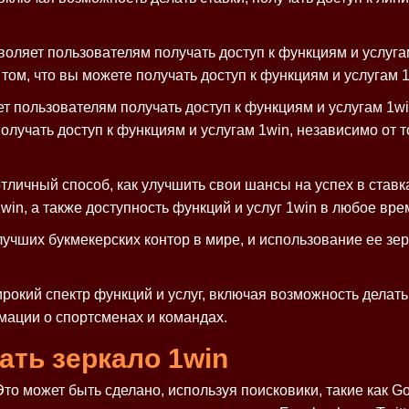
воляет пользователям получать доступ к функциям и услуга
том, что вы можете получать доступ к функциям и услугам 1
т пользователям получать доступ к функциям и услугам 1wi
олучать доступ к функциям и услугам 1win, независимо от 
отличный способ, как улучшить свои шансы на успех в ставк
win, а также доступность функций и услуг 1win в любое вре
 лучших букмекерских контор в мире, и использование ее зе
рокий спектр функций и услуг, включая возможность делать 
рмации о спортсменах и командах.
ать зеркало 1win
Это может быть сделано, используя поисковики, такие как G