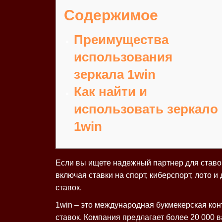
Содержимое
Преимущества
использования
зеркала 1win
Как найти и
использовать зеркало
1win
Если вы ищете надежный партнер для ставок 
включая ставки на спорт, киберспорт, лото 
ставок.
1win – это международная букмекерская конт
ставок. Компания предлагает более 20 000 ва