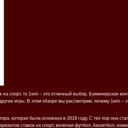
на спорт, то 1win – это отличный выбор. Букмекерская конт
и другие игры. В этом обзоре мы рассмотрим, почему 1win – 
ора, которая была основана в 2018 году. С тех пор она ста
риантов ставок на спорт, включая футбол, баскетбол, хокке