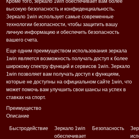
Кроме того, зеркало 1win обеспечивает вам более
высокую безопасность и конфиденциальность.
Зеркало 1win использует самые современные
технологии безопасности, чтобы защитить вашу
личную информацию и обеспечить безопасность
вашего счета.
Еще одним преимуществом использования зеркала
1win является возможность получать доступ к более
широкому спектру функций и сервисов 1win. Зеркало
1win позволяет вам получать доступ к функциям,
которые не доступны на официальном сайте 1win, что
может помочь вам улучшить свои шансы на успех в
ставках на спорт.
Преимущество
Описание
Быстродействие
Зеркало 1win
Безопасность
Зер
обеспечивает
исп