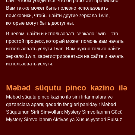
сайт, чтобы убедиться, что он работает правильно.
Вам также может быть полезно использовать
поисковики, чтобы найти другие зеркала 1win,
которые могут быть доступны.
В целом, найти и использовать зеркало 1win – это
простой процесс, который может помочь вам начать
использовать услуги 1win. Вам нужно только найти
зеркало 1win, зарегистрироваться на сайте и начать
использовать услуги.
Məbəd_süqutu_pinco_kazino_ilə_si
Məbəd süqutu pinco kazino ilə sirli fırlanmalara və
qazanclara aparır, qədərin fəngləri parıldayır Məbəd
Süqutunun Sirli Simvolları: Mystery Simvollarının Gücü
Mystery Simvollarının Aktivasiya Xüsusiyyətləri Pulsuz