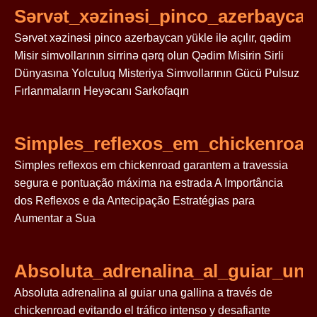
Sərvət_xəzinəsi_pinco_azerbaycan_
Sərvət xəzinəsi pinco azerbaycan yükle ilə açılır, qədim
Misir simvollarının sirrinə qərq olun Qədim Misirin Sirli
Dünyasına Yolculuq Misteriya Simvollarının Gücü Pulsuz
Fırlanmaların Heyəcanı Sarkofaqın
Simples_reflexos_em_chickenroa
Simples reflexos em chickenroad garantem a travessia
segura e pontuação máxima na estrada A Importância
dos Reflexos e da Antecipação Estratégias para
Aumentar a Sua
Absoluta_adrenalina_al_guiar_una
Absoluta adrenalina al guiar una gallina a través de
chickenroad evitando el tráfico intenso y desafiante