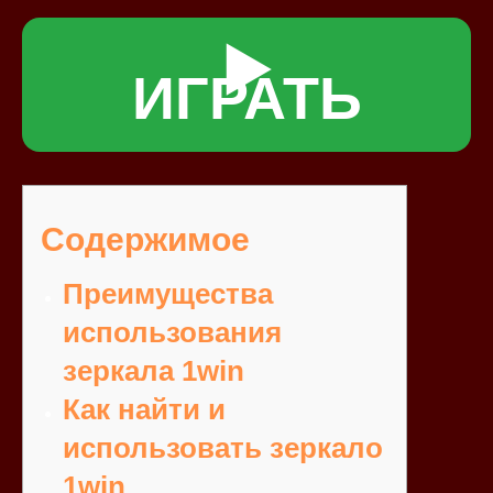
▶️
ИГРАТЬ
Содержимое
Преимущества
использования
зеркала 1win
Как найти и
использовать зеркало
1win