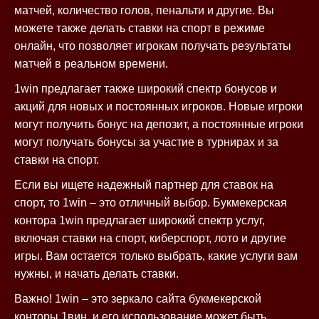
матчей, количество голов, пенальти и другие. Вы
можете также делать ставки на спорт в режиме
онлайн, что позволяет игрокам получать результаты
матчей в реальном времени.
1win предлагает также широкий спектр бонусов и
акций для новых и постоянных игроков. Новые игроки
могут получить бонус на депозит, а постоянные игроки
могут получать бонусы за участие в турнирах и за
ставки на спорт.
Если вы ищете надежный партнер для ставок на
спорт, то 1win – это отличный выбор. Букмекерская
контора 1win предлагает широкий спектр услуг,
включая ставки на спорт, киберспорт, лото и другие
игры. Вам остается только выбрать, какие услуги вам
нужны, и начать делать ставки.
Важно! 1win – это зеркало сайта букмекерской
конторы 1вин, и его использование может быть