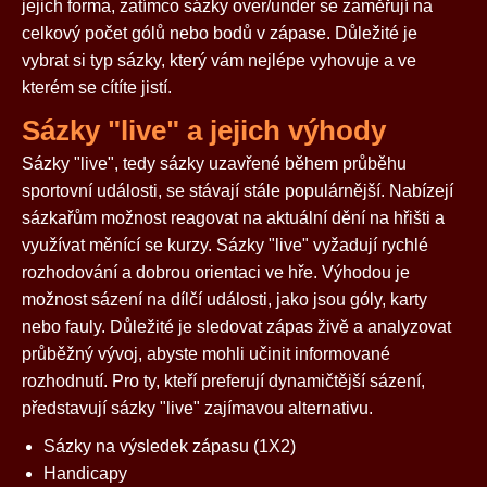
jejich forma, zatímco sázky over/under se zaměřují na
celkový počet gólů nebo bodů v zápase. Důležité je
vybrat si typ sázky, který vám nejlépe vyhovuje a ve
kterém se cítíte jistí.
Sázky "live" a jejich výhody
Sázky "live", tedy sázky uzavřené během průběhu
sportovní události, se stávají stále populárnější. Nabízejí
sázkařům možnost reagovat na aktuální dění na hřišti a
využívat měnící se kurzy. Sázky "live" vyžadují rychlé
rozhodování a dobrou orientaci ve hře. Výhodou je
možnost sázení na dílčí události, jako jsou góly, karty
nebo fauly. Důležité je sledovat zápas živě a analyzovat
průběžný vývoj, abyste mohli učinit informované
rozhodnutí. Pro ty, kteří preferují dynamičtější sázení,
představují sázky "live" zajímavou alternativu.
Sázky na výsledek zápasu (1X2)
Handicapy