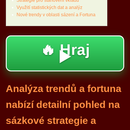
Strategie pro stanovení vkladu
Využití statistických dat a analýz
Nové trendy v oblasti sázení a Fortuna
🔥 Hraj
▶️
Analýza trendů a fortuna
nabízí detailní pohled na
sázkové strategie a