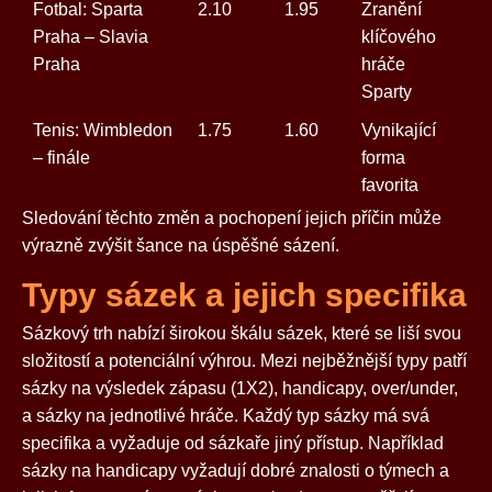
Fotbal: Sparta
2.10
1.95
Zranění
Praha – Slavia
klíčového
Praha
hráče
Sparty
Tenis: Wimbledon
1.75
1.60
Vynikající
– finále
forma
favorita
Sledování těchto změn a pochopení jejich příčin může
výrazně zvýšit šance na úspěšné sázení.
Typy sázek a jejich specifika
Sázkový trh nabízí širokou škálu sázek, které se liší svou
složitostí a potenciální výhrou. Mezi nejběžnější typy patří
sázky na výsledek zápasu (1X2), handicapy, over/under,
a sázky na jednotlivé hráče. Každý typ sázky má svá
specifika a vyžaduje od sázkaře jiný přístup. Například
sázky na handicapy vyžadují dobré znalosti o týmech a