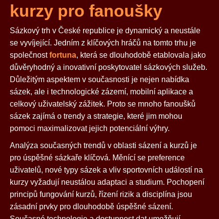
kurzy pro fanoušky
Sázkový trh v České republice je dynamický a neustále
se vyvíjející. Jedním z klíčových hráčů na tomto trhu je
společnost
fortuna
, která se dlouhodobě etablovala jako
důvěryhodný a inovativní poskytovatel sázkových služeb.
Důležitým aspektem v současnosti je nejen nabídka
sázek, ale i technologické zázemí, mobilní aplikace a
celkový uživatelský zážitek. Proto se mnoho fanoušků
sázek zajímá o trendy a strategie, které jim mohou
pomoci maximalizovat jejich potenciální výhry.
Analýza současných trendů v oblasti sázení a kurzů je
pro úspěšné sázkaře klíčová. Měnící se preference
uživatelů, nové typy sázek a vliv sportovních událostí na
kurzy vyžadují neustálou adaptaci a studium. Pochopení
principů fungování kurzů, řízení rizik a disciplína jsou
zásadní prvky pro dlouhodobě úspěšné sázení.
Současné technologie a dostupnost dat umožňují