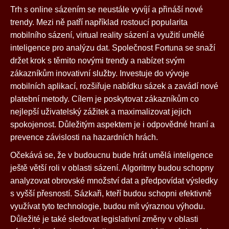
Trh s online sázením se neustále vyvíjí a přináší nové
trendy. Mezi ně patří například rostoucí popularita
mobilního sázení, virtual reality sázení a využití umělé
inteligence pro analýzu dat. Společnost Fortuna se snaží
držet krok s těmito novými trendy a nabízet svým
zákazníkům inovativní služby. Investuje do vývoje
mobilních aplikací, rozšiřuje nabídku sázek a zavádí nové
platební metody. Cílem je poskytovat zákazníkům co
nejlepší uživatelský zážitek a maximalizovat jejich
spokojenost. Důležitým aspektem je i odpovědné hraní a
prevence závislosti na hazardních hrách.
Očekává se, že v budoucnu bude hrát umělá inteligence
ještě větší roli v oblasti sázení. Algoritmy budou schopny
analyzovat obrovské množství dat a předpovídat výsledky
s vyšší přesností. Sázkaři, kteří budou schopni efektivně
využívat tyto technologie, budou mít výraznou výhodu.
Důležité je také sledovat legislativní změny v oblasti