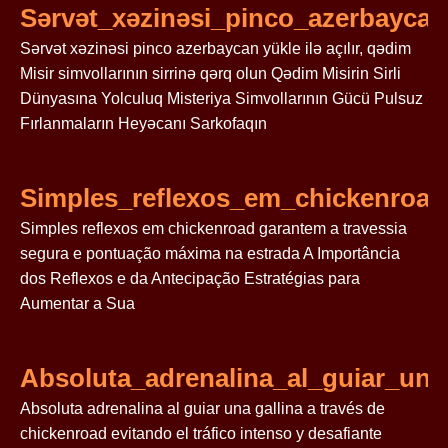
Sərvət_xəzinəsi_pinco_azerbaycan_
Sərvət xəzinəsi pinco azerbaycan yükle ilə açılır, qədim
Misir simvollarının sirrinə qərq olun Qədim Misirin Sirli
Dünyasına Yolculuq Misteriya Simvollarının Gücü Pulsuz
Fırlanmaların Heyəcanı Sarkofaqın
Simples_reflexos_em_chickenroa
Simples reflexos em chickenroad garantem a travessia
segura e pontuação máxima na estrada A Importância
dos Reflexos e da Antecipação Estratégias para
Aumentar a Sua
Absoluta_adrenalina_al_guiar_una
Absoluta adrenalina al guiar una gallina a través de
chickenroad evitando el tráfico intenso y desafiante