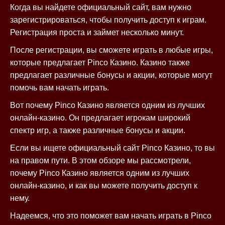
Когда вы найдете официальный сайт, вам нужно
зарегистрироваться, чтобы получить доступ к играм.
Регистрация проста и займет несколько минут.
После регистрации, вы сможете играть в любые игры,
которые предлагает Pinco Казино. Казино также
предлагает различные бонусы и акции, которые могут
помочь вам начать играть.
Вот почему Pinco Казино является одним из лучших
онлайн-казино. Он предлагает игрокам широкий
спектр игр, а также различные бонусы и акции.
Если вы ищете официальный сайт Pinco Казино, то вы
на правом пути. В этом обзоре мы рассмотрели,
почему Pinco Казино является одним из лучших
онлайн-казино, и как вы можете получить доступ к
нему.
Надеемся, что это поможет вам начать играть в Pinco