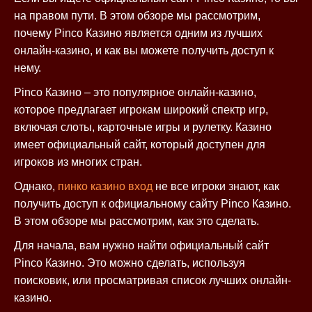
на правом пути. В этом обзоре мы рассмотрим,
почему Pinco Казино является одним из лучших
онлайн-казино, и как вы можете получить доступ к
нему.
Pinco Казино – это популярное онлайн-казино,
которое предлагает игрокам широкий спектр игр,
включая слоты, карточные игры и рулетку. Казино
имеет официальный сайт, который доступен для
игроков из многих стран.
Однако,
пинко казино вход
не все игроки знают, как
получить доступ к официальному сайту Pinco Казино.
В этом обзоре мы рассмотрим, как это сделать.
Для начала, вам нужно найти официальный сайт
Pinco Казино. Это можно сделать, используя
поисковик, или просматривая список лучших онлайн-
казино.