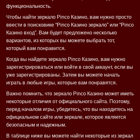
функциональность.
Чтобы найти зеркало Pinco Казино, вам нужно просто
ввести в поисковике “Pinco Казино зеркало” или “Pinco
Казино вход”. Вам будет предложено несколько
вариантов, из которых вы можете выбрать тот,
который вам понравится.
Когда вы найдете зеркало Pinco Казино, вам нужно
зарегистрироваться или войти в свой аккаунт, если вы
уже зарегистрированы. Затем вы можете начать
играть в любые игры, которые вам понравятся.
Важно помнить, что зеркало Pinco Казино может иметь
некоторые отличия от официального сайта. Поэтому,
перед началом игры, убедитесь, что вы находитесь на
официальном сайте или зеркале, которое является
безопасным и надежным.
В таблице ниже вы можете найти некоторые из зеркал