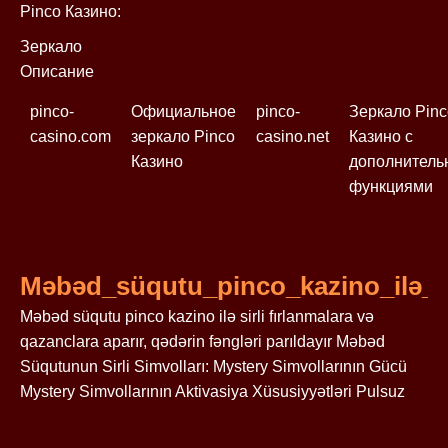
Pinco Казино:
Зеркало
Описание
pinco-
Официальное
pinco-
Зеркало Pinc
casino.com
зеркало Pinco
casino.net
Казино с
Казино
дополнител
функциями
Məbəd_süqutu_pinco_kazino_ilə_si
Məbəd süqutu pinco kazino ilə sirli fırlanmalara və
qazanclara aparır, qədərin fəngləri parıldayır Məbəd
Süqutunun Sirli Simvolları: Mystery Simvollarının Gücü
Mystery Simvollarının Aktivasiya Xüsusiyyətləri Pulsuz