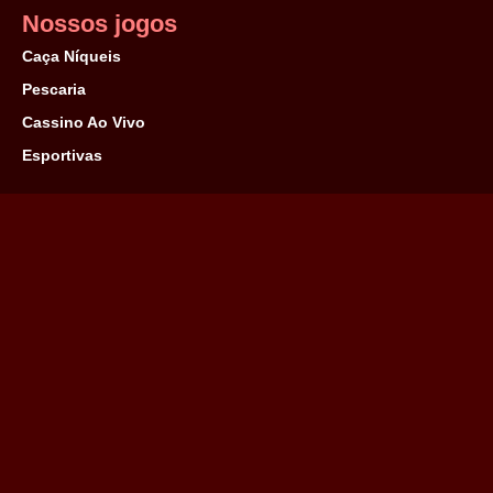
Nossos jogos
Caça Níqueis
Pescaria
Cassino Ao Vivo
Esportivas