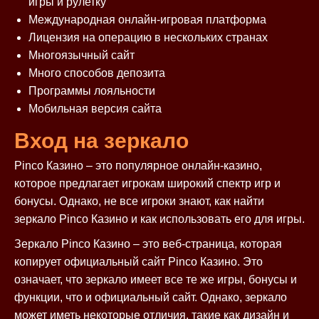
игры и рулетку
Международная онлайн-игровая платформа
Лицензия на операцию в нескольких странах
Многоязычный сайт
Много способов депозита
Программы лояльности
Мобильная версия сайта
Вход на зеркало
Pinco Казино – это популярное онлайн-казино,
которое предлагает игрокам широкий спектр игр и
бонусы. Однако, не все игроки знают, как найти
зеркало Pinco Казино и как использовать его для игры.
Зеркало Pinco Казино – это веб-страница, которая
копирует официальный сайт Pinco Казино. Это
означает, что зеркало имеет все те же игры, бонусы и
функции, что и официальный сайт. Однако, зеркало
может иметь некоторые отличия, такие как дизайн и