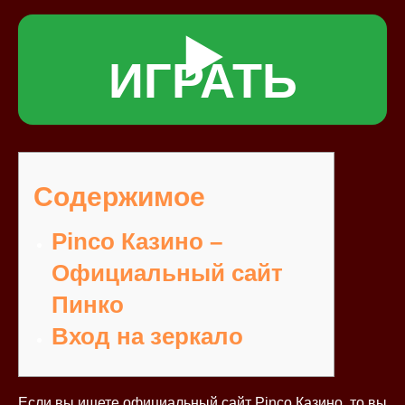
▶️
ИГРАТЬ
Содержимое
Pinco Казино –
Официальный сайт
Пинко
Вход на зеркало
Если вы ищете официальный сайт Pinco Казино, то вы