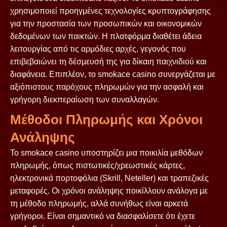
χρησιμοποιεί προηγμένες τεχνολογίες κρυπτογράφησης
για την προστασία των προσωπικών και οικονομικών
δεδομένων των παικτών. Η πλατφόρμα διαθέτει άδεια
λειτουργίας από τις αρμόδιες αρχές, γεγονός που
επιβεβαιώνει τη δέσμευσή της για δίκαιη παιχνιδιού και
διαφάνεια. Επιπλέον, το smokace casino συνεργάζεται με
αξιόπιστους παρόχους πληρωμών για την ασφαλή και
γρήγορη διεκπεραίωση των συναλλαγών.
Μέθοδοι Πληρωμής και Χρόνοι
Ανάληψης
Το smokace casino υποστηρίζει μια ποικιλία μεθόδων
πληρωμής, όπως πιστωτικές/χρεωστικές κάρτες,
ηλεκτρονικά πορτοφόλια (Skrill, Neteller) και τραπεζικές
μεταφορές. Οι χρόνοι ανάληψης ποικίλλουν ανάλογα με
τη μέθοδο πληρωμής, αλλά συνήθως είναι αρκετά
γρήγοροι. Είναι σημαντικό να διασφαλίσετε ότι έχετε