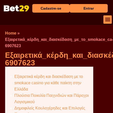
Cadastre-se
Entrar
Baix
Caça
Cassi
Home
»
Εξαιρετικά_κέρδη_και_διασκέδαση_με_το_smokace_ca
6907623
Εξαιρετικά_κέρδη_και_διασκ
6907623
Εξαιρετικά κέρδη και διασκέδαση με το
smokace casino για κάθε παίκτη στην
Ελλάδα
Πλούσια Ποικιλία Παιχνιδιών και Πάροχοι
Λογισμικού
Δημοφιλείς Κουλοχέρηδες και Επιλογές