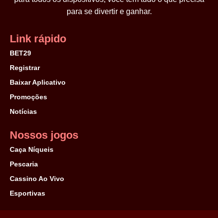
para se divertir e ganhar.
Link rápido
BET29
Registrar
Baixar Aplicativo
Promoções
Notícias
Nossos jogos
Caça Níqueis
Pescaria
Cassino Ao Vivo
Esportivas