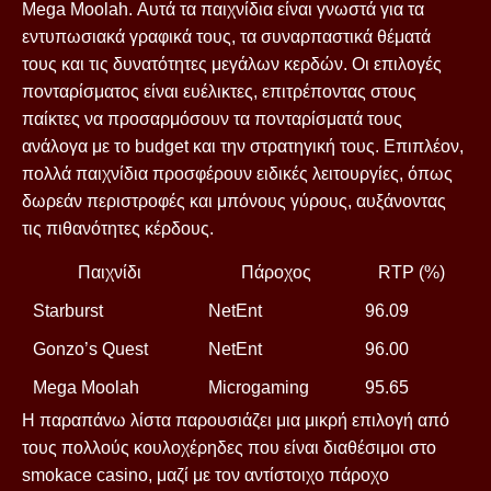
Mega Moolah. Αυτά τα παιχνίδια είναι γνωστά για τα
εντυπωσιακά γραφικά τους, τα συναρπαστικά θέματά
τους και τις δυνατότητες μεγάλων κερδών. Οι επιλογές
πονταρίσματος είναι ευέλικτες, επιτρέποντας στους
παίκτες να προσαρμόσουν τα πονταρίσματά τους
ανάλογα με το budget και την στρατηγική τους. Επιπλέον,
πολλά παιχνίδια προσφέρουν ειδικές λειτουργίες, όπως
δωρεάν περιστροφές και μπόνους γύρους, αυξάνοντας
τις πιθανότητες κέρδους.
Παιχνίδι
Πάροχος
RTP (%)
Starburst
NetEnt
96.09
Gonzo’s Quest
NetEnt
96.00
Mega Moolah
Microgaming
95.65
Η παραπάνω λίστα παρουσιάζει μια μικρή επιλογή από
τους πολλούς κουλοχέρηδες που είναι διαθέσιμοι στο
smokace casino, μαζί με τον αντίστοιχο πάροχο