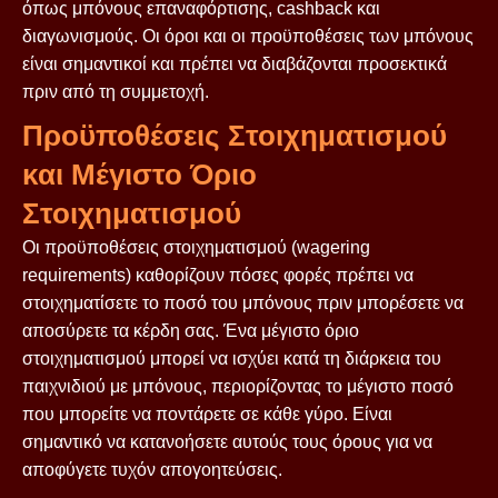
όπως μπόνους επαναφόρτισης, cashback και
διαγωνισμούς. Οι όροι και οι προϋποθέσεις των μπόνους
είναι σημαντικοί και πρέπει να διαβάζονται προσεκτικά
πριν από τη συμμετοχή.
Προϋποθέσεις Στοιχηματισμού
και Μέγιστο Όριο
Στοιχηματισμού
Οι προϋποθέσεις στοιχηματισμού (wagering
requirements) καθορίζουν πόσες φορές πρέπει να
στοιχηματίσετε το ποσό του μπόνους πριν μπορέσετε να
αποσύρετε τα κέρδη σας. Ένα μέγιστο όριο
στοιχηματισμού μπορεί να ισχύει κατά τη διάρκεια του
παιχνιδιού με μπόνους, περιορίζοντας το μέγιστο ποσό
που μπορείτε να ποντάρετε σε κάθε γύρο. Είναι
σημαντικό να κατανοήσετε αυτούς τους όρους για να
αποφύγετε τυχόν απογοητεύσεις.