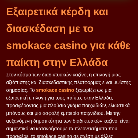
Εξαιρετικά κέρδη και
διασκέδαση με το
smokace casino για κάθε
παίκτη στην Ελλάδα
Στον κόσμο των διαδικτυακών καζίνο, η επιλογή μιας
αξιόπιστης και διασκεδαστικής πλατφόρμας είναι υψίστης
σημασίας. Το
smokace casino
ξεχωρίζει ως μια
εξαιρετική επιλογή για τους παίκτες στην Ελλάδα,
προσφέροντας μια πλούσια γκάμα παιχνιδιών, ελκυστικά
μπόνους και μια ασφαλή εμπειρία παιχνιδιού. Με την
αυξανόμενη δημοτικότητα των διαδικτυακών καζίνο, είναι
σημαντικό να κατανοήσουμε τα πλεονεκτήματα που
προσφέρει το smokace casino σε σχέση με άλλες