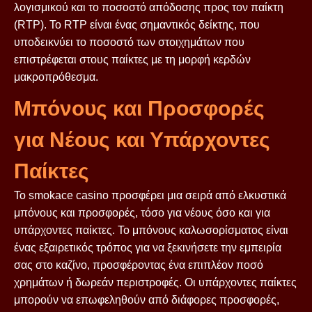
λογισμικού και το ποσοστό απόδοσης προς τον παίκτη
(RTP). Το RTP είναι ένας σημαντικός δείκτης, που
υποδεικνύει το ποσοστό των στοιχημάτων που
επιστρέφεται στους παίκτες με τη μορφή κερδών
μακροπρόθεσμα.
Μπόνους και Προσφορές
για Νέους και Υπάρχοντες
Παίκτες
Το smokace casino προσφέρει μια σειρά από ελκυστικά
μπόνους και προσφορές, τόσο για νέους όσο και για
υπάρχοντες παίκτες. Το μπόνους καλωσορίσματος είναι
ένας εξαιρετικός τρόπος για να ξεκινήσετε την εμπειρία
σας στο καζίνο, προσφέροντας ένα επιπλέον ποσό
χρημάτων ή δωρεάν περιστροφές. Οι υπάρχοντες παίκτες
μπορούν να επωφεληθούν από διάφορες προσφορές,