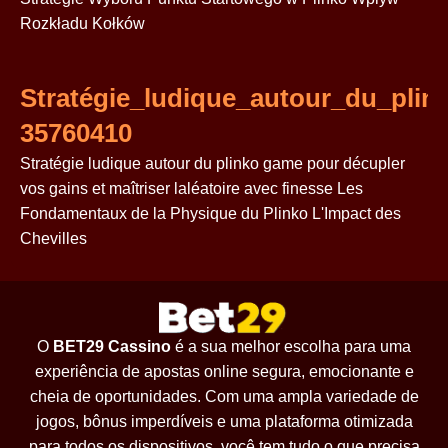
Rozkładu Kołków
Stratégie_ludique_autour_du_plin
35760410
Stratégie ludique autour du plinko game pour décupler
vos gains et maîtriser laléatoire avec finesse Les
Fondamentaux de la Physique du Plinko L'Impact des
Chevilles
O
BET29 Cassino
é a sua melhor escolha para uma
experiência de apostas online segura, emocionante e
cheia de oportunidades. Com uma ampla variedade de
jogos, bônus imperdíveis e uma plataforma otimizada
para todos os dispositivos, você tem tudo o que precisa