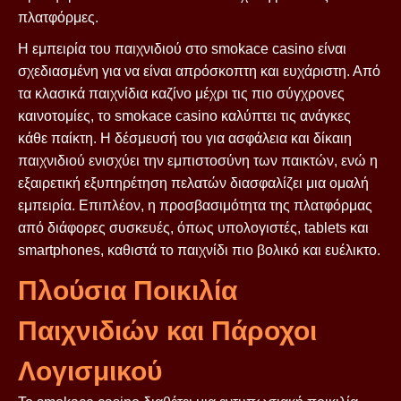
πλατφόρμες.
Η εμπειρία του παιχνιδιού στο smokace casino είναι
σχεδιασμένη για να είναι απρόσκοπτη και ευχάριστη. Από
τα κλασικά παιχνίδια καζίνο μέχρι τις πιο σύγχρονες
καινοτομίες, το smokace casino καλύπτει τις ανάγκες
κάθε παίκτη. Η δέσμευσή του για ασφάλεια και δίκαιη
παιχνιδιού ενισχύει την εμπιστοσύνη των παικτών, ενώ η
εξαιρετική εξυπηρέτηση πελατών διασφαλίζει μια ομαλή
εμπειρία. Επιπλέον, η προσβασιμότητα της πλατφόρμας
από διάφορες συσκευές, όπως υπολογιστές, tablets και
smartphones, καθιστά το παιχνίδι πιο βολικό και ευέλικτο.
Πλούσια Ποικιλία
Παιχνιδιών και Πάροχοι
Λογισμικού