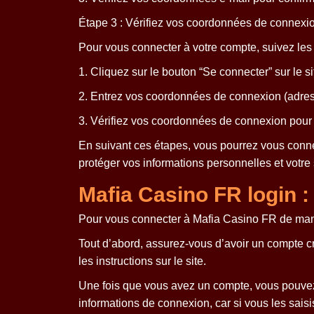
Étape 3 : Vérifiez vos coordonnées de connexi
Pour vous connecter à votre compte, suivez les
1. Cliquez sur le bouton “Se connecter” sur le 
2. Entrez vos coordonnées de connexion (adres
3. Vérifiez vos coordonnées de connexion pour
En suivant ces étapes, vous pourrez vous conn
protéger vos informations personnelles et votre 
Mafia Casino FR login :
Pour vous connecter à Mafia Casino FR de maniè
Tout d’abord, assurez-vous d’avoir un compte c
les instructions sur le site.
Une fois que vous avez un compte, vous pouvez 
informations de connexion, car si vous les sais