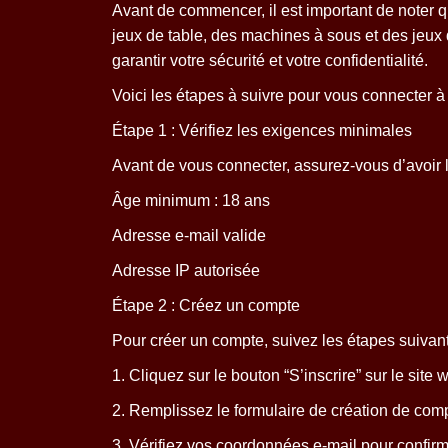
Avant de commencer, il est important de noter q
jeux de table, des machines à sous et des jeux 
garantir votre sécurité et votre confidentialité.
Voici les étapes à suivre pour vous connecter 
Étape 1 : Vérifiez les exigences minimales
Avant de vous connecter, assurez-vous d’avoir 
Âge minimum : 18 ans
Adresse e-mail valide
Adresse IP autorisée
Étape 2 : Créez un compte
Pour créer un compte, suivez les étapes suivant
1. Cliquez sur le bouton “S’inscrire” sur le sit
2. Remplissez le formulaire de création de com
3. Vérifiez vos coordonnées e-mail pour confirme