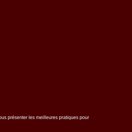
vous présenter les meilleures pratiques pour