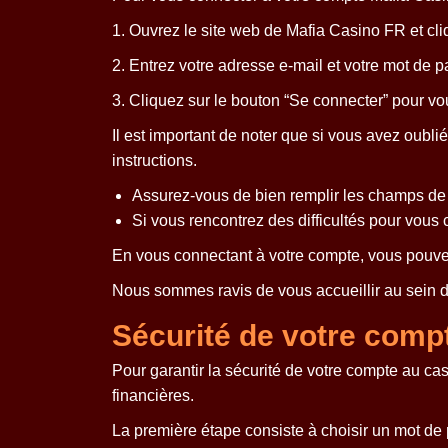
1. Ouvrez le site web de Mafia Casino FR et cliq
2. Entrez votre adresse e-mail et votre mot de 
3. Cliquez sur le bouton “Se connecter” pour vo
Il est important de noter que si vous avez oublié
instructions.
Assurez-vous de bien remplir les champs de 
Si vous rencontrez des difficultés pour vous 
En vous connectant à votre compte, vous pouvez 
Nous sommes ravis de vous accueillir au sein 
Sécurité de votre comp
Pour garantir la sécurité de votre compte au ca
financières.
La première étape consiste à choisir un mot de 