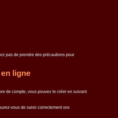
iez pas de prendre des précautions pour
en ligne
ore de compte, vous pouvez le créer en suivant
surez-vous de saisir correctement vos