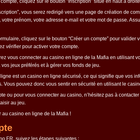
compte, cliquez sur le bouton “Inscription” situé en haut à droit
scription”, vous serez redirigé vers une page de création de com
, votre prénom, votre adresse e-mail et votre mot de passe. Assu
mulaire, cliquez sur le bouton “Créer un compte” pour valider vo
z vérifier pour activer votre compte.
rez vous connecter au casino en ligne de la Mafia en utilisant v
os jeux préférés et à gérer vos fonds de jeu.
 ligne est un casino en ligne sécurisé, ce qui signifie que vos i
 Vous pouvez donc vous sentir en sécurité en utilisant le casin
e ou pour vous connecter au casino, n’hésitez pas à contacter n
isir au jeu.
au casino en ligne de la Mafia !
pte
o FR, suivez les étapes suivantes :