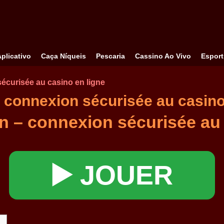
Aplicativo
Caça Níqueis
Pescaria
Cassino Ao Vivo
Esport
écurisée au casino en ligne
– connexion sécurisée au casino
n – connexion sécurisée au 
▶️ JOUER