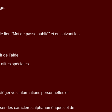
ge.
le lien “Mot de passe oublié” et en suivant les
r de l’aide.
offres spéciales.
rotéger vos informations personnelles et
liser des caractères alphanumériques et de