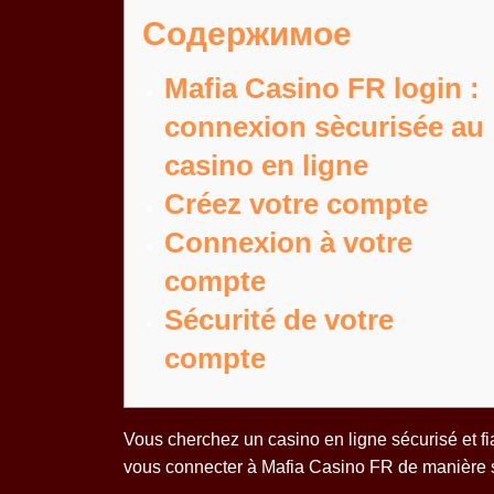
Содержимое
Mafia Casino FR login :
connexion sècurisée au
casino en ligne
Créez votre compte
Connexion à votre
compte
Sécurité de votre
compte
Vous cherchez un casino en ligne sécurisé et fi
vous connecter à Mafia Casino FR de manière s