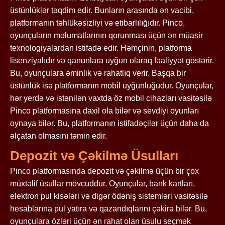
üstünlüklər təqdim edir. Bunların arasında ən vacibi,
platformanın təhlükəsizliyi və etibarlılığıdır. Pinco,
oyunçuların məlumatlarının qorunması üçün ən müasir
texnologiyalardan istifadə edir. Həmçinin, platforma
lisenziyalıdır və qanunlara uyğun olaraq fəaliyyət göstərir.
Bu, oyunçulara əminlik və rahatlıq verir. Başqa bir
üstünlük isə platformanın mobil uyğunluğudur. Oyunçular,
hər yerdə və istənilən vaxtda öz mobil cihazları vasitəsilə
Pinco platformasına daxil ola bilər və sevdiyi oyunları
oynaya bilər. Bu, platformanın istifadəçilər üçün daha da
əlçatan olmasını təmin edir.
Depozit və Çəkilmə Üsulları
Pinco platformasında depozit və çəkilmə üçün bir çox
müxtəlif üsullar mövcuddur. Oyunçular, bank kartları,
elektron pul kisələri və digər ödəniş sistemləri vasitəsilə
hesablarına pul yatıra və qazandıqlarını çəkirə bilər. Bu,
oyunçulara özləri üçün ən rahat olan üsulu seçmək