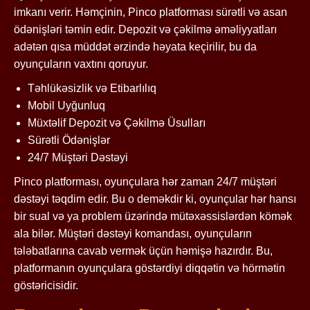
imkanı verir. Həmçinin, Pinco platforması sürətli və asan
ödənişləri təmin edir. Depozit və çəkilmə əməliyyatları
adətən qısa müddət ərzində həyata keçirilir, bu da
oyunçuların vaxtını qoruyur.
Təhlükəsizlik və Etibarlılıq
Mobil Uyğunluq
Müxtəlif Depozit və Çəkilmə Üsulları
Sürətli Ödənişlər
24/7 Müştəri Dəstəyi
Pinco platforması, oyunçulara hər zaman 24/7 müştəri
dəstəyi təqdim edir. Bu o deməkdir ki, oyunçular hər hansı
bir sual və ya problem üzərində mütəxəssislərdən kömək
ala bilər. Müştəri dəstəyi komandası, oyunçuların
tələbatlarına cavab vermək üçün həmişə hazırdır. Bu,
platformanın oyunçulara göstərdiyi diqqətin və hörmətin
göstəricisidir.