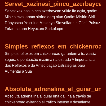
Sərvət_xəzinəsi_pinco_azerbaycan_
Sərvət xəzinəsi pinco azerbaycan yükle ilə açılır, qədim
Misir simvollarının sirrinə qərq olun Qədim Misirin Sirli
Dünyasına Yolculuq Misteriya Simvollarının Gücü Pulsuz
Fırlanmaların Heyəcanı Sarkofaqın
Simples_reflexos_em_chickenroa
Simples reflexos em chickenroad garantem a travessia
segura e pontuação máxima na estrada A Importância
dos Reflexos e da Antecipação Estratégias para
Aumentar a Sua
Absoluta_adrenalina_al_guiar_una
Absoluta adrenalina al guiar una gallina a través de
chickenroad evitando el tráfico intenso y desafiante