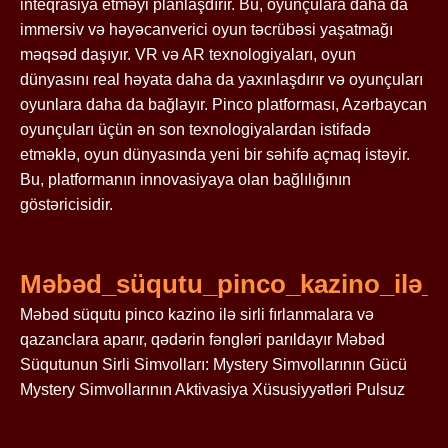
inteqrasiya etməyi planlaşdırır. Bu, oyunçulara daha da
immersiv və həyəcanverici oyun təcrübəsi yaşatmağı
məqsəd daşıyır. VR və AR texnologiyaları, oyun
dünyasını real həyata daha da yaxınlaşdırır və oyunçuları
oyunlara daha da bağlayır. Pinco platforması, Azərbaycan
oyunçuları üçün ən son texnologiyalardan istifadə
etməklə, oyun dünyasında yeni bir səhifə açmaq istəyir.
Bu, platformanın innovasiyaya olan bağlılığının
göstəricisidir.
Məbəd_süqutu_pinco_kazino_ilə_si
Məbəd süqutu pinco kazino ilə sirli fırlanmalara və
qazanclara aparır, qədərin fəngləri parıldayır Məbəd
Süqutunun Sirli Simvolları: Mystery Simvollarının Gücü
Mystery Simvollarının Aktivasiya Xüsusiyyətləri Pulsuz