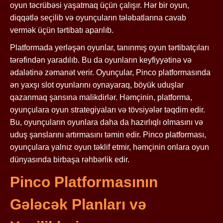
oyun təcrübəsi yaşatmaq üçün çalışır. Hər bir oyun,
diqqətlə seçilib və oyunçuların tələbatlarına cavab
vermək üçün tərtibatı aparılıb.
Platformada yerləşən oyunlar, tanınmış oyun tərtibatçıları
tərəfindən yaradılıb. Bu da oyunların keyfiyyətinə və
ədalətinə zəmanət verir. Oyunçular, Pinco platformasında
ən yaxşı slot oyunlarını oynayaraq, böyük uduşlar
qazanmaq şansına malikdirlər. Həmçinin, platforma,
oyunçulara oyun strategiyaları və tövsiyələr təqdim edir.
Bu, oyunçuların oyunlara daha da hazırlıqlı olmasını və
uduş şanslarını artırmasını təmin edir. Pinco platforması,
oyunçulara yalnız oyun təklif etmir, həmçinin onlara oyun
dünyasında birbaşa rəhbərlik edir.
Pinco Platformasının
Gələcək Planları və