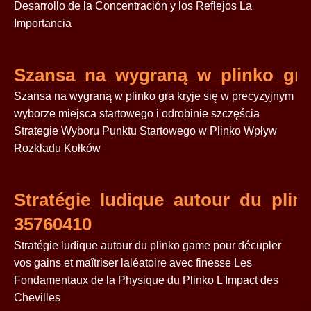
Desarrollo de la Concentración y los Reflejos La
Importancia
Szansa_na_wygraną_w_plinko_gra
Szansa na wygraną w plinko gra kryje się w precyzyjnym
wyborze miejsca startowego i odrobinie szczęścia
Strategie Wyboru Punktu Startowego w Plinko Wpływ
Rozkładu Kołków
Stratégie_ludique_autour_du_plin
35760410
Stratégie ludique autour du plinko game pour décupler
vos gains et maîtriser laléatoire avec finesse Les
Fondamentaux de la Physique du Plinko L'Impact des
Chevilles