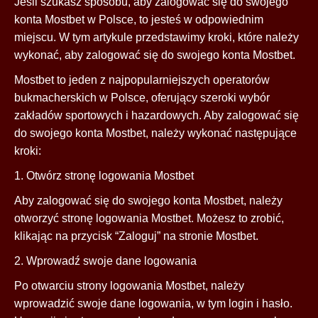
Jeśli szukasz sposobu, aby zalogować się do swojego
konta Mostbet w Polsce, to jesteś w odpowiednim
miejscu. W tym artykule przedstawimy kroki, które należy
wykonać, aby zalogować się do swojego konta Mostbet.
Mostbet to jeden z najpopularniejszych operatorów
bukmacherskich w Polsce, oferujący szeroki wybór
zakładów sportowych i hazardowych. Aby zalogować się
do swojego konta Mostbet, należy wykonać następujące
kroki:
1. Otwórz stronę logowania Mostbet
Aby zalogować się do swojego konta Mostbet, należy
otworzyć stronę logowania Mostbet. Możesz to zrobić,
klikając na przycisk “Zaloguj” na stronie Mostbet.
2. Wprowadź swoje dane logowania
Po otwarciu strony logowania Mostbet, należy
wprowadzić swoje dane logowania, w tym login i hasło.