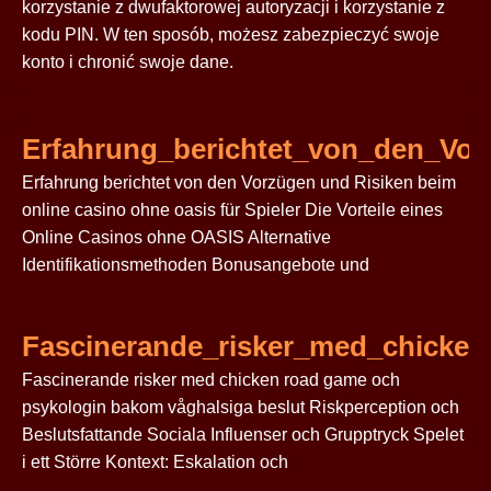
korzystanie z dwufaktorowej autoryzacji i korzystanie z
kodu PIN. W ten sposób, możesz zabezpieczyć swoje
konto i chronić swoje dane.
Erfahrung_berichtet_von_den_Vo
Erfahrung berichtet von den Vorzügen und Risiken beim
online casino ohne oasis für Spieler Die Vorteile eines
Online Casinos ohne OASIS Alternative
Identifikationsmethoden Bonusangebote und
Fascinerande_risker_med_chicke
Fascinerande risker med chicken road game och
psykologin bakom våghalsiga beslut Riskperception och
Beslutsfattande Sociala Influenser och Grupptryck Spelet
i ett Större Kontext: Eskalation och