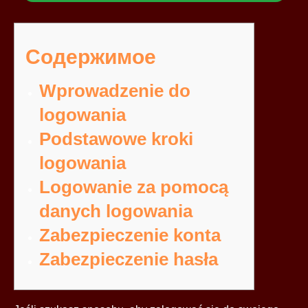
Содержимое
Wprowadzenie do
logowania
Podstawowe kroki
logowania
Logowanie za pomocą
danych logowania
Zabezpieczenie konta
Zabezpieczenie hasła