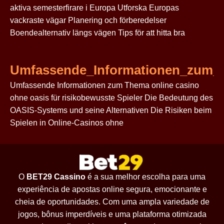
aktiva semesterfirare i Europa Utforska Europas
vackraste vägar Planering och förberedelser
Boendealternativ längs vägen Tips för att hitta bra
Umfassende_Informationen_zum_T
Umfassende Informationen zum Thema online casino
ohne oasis für risikobewusste Spieler Die Bedeutung des
OASIS-Systems und seine Alternativen Die Risiken beim
Spielen in Online-Casinos ohne
O
BET29 Cassino
é a sua melhor escolha para uma
experiência de apostas online segura, emocionante e
cheia de oportunidades. Com uma ampla variedade de
jogos, bônus imperdíveis e uma plataforma otimizada