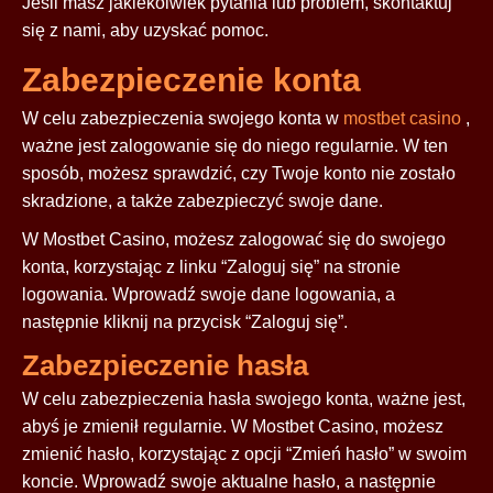
Jeśli masz jakiekolwiek pytania lub problem, skontaktuj
się z nami, aby uzyskać pomoc.
Zabezpieczenie konta
W celu zabezpieczenia swojego konta w
mostbet casino
,
ważne jest zalogowanie się do niego regularnie. W ten
sposób, możesz sprawdzić, czy Twoje konto nie zostało
skradzione, a także zabezpieczyć swoje dane.
W Mostbet Casino, możesz zalogować się do swojego
konta, korzystając z linku “Zaloguj się” na stronie
logowania. Wprowadź swoje dane logowania, a
następnie kliknij na przycisk “Zaloguj się”.
Zabezpieczenie hasła
W celu zabezpieczenia hasła swojego konta, ważne jest,
abyś je zmienił regularnie. W Mostbet Casino, możesz
zmienić hasło, korzystając z opcji “Zmień hasło” w swoim
koncie. Wprowadź swoje aktualne hasło, a następnie