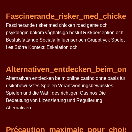
Fascinerande_risker_med_chicke
Fascinerande risker med chicken road game och
psykologin bakom våghalsiga beslut Riskperception och
Beslutsfattande Sociala Influenser och Grupptryck Spelet
i ett Större Kontext: Eskalation och
Alternativen_entdecken_beim_onli
Alternativen entdecken beim online casino ohne oasis für
risikobewusstes Spielen Verantwortungsbewusstes
Spielen und die Wahl des richtigen Casinos Die
Bedeutung von Lizenzierung und Regulierung
Alternativen
Précaution_maximale_pour_choisir