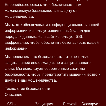
Европейского союза, что обеспечивает вам
максимальную безопасность и защиту от
мошенничества.
Мы также обеспечиваем конфиденциальность вашей
информации, используя защищенный канал для
передачи данных. Наш сайт использует SSL-
шифрование, чтобы обеспечить безопасность вашей
информации.
Мы понимаем, что безопасность – это не только
защита вашей информации, но и защита вашего
счета. Мы используем современные системы
безопасности, чтобы предотвратить мошенничество и
другие виды мошенничества.
Технологии безопасности
Описание
SSL-
Защищает
Firewall
Блокирует