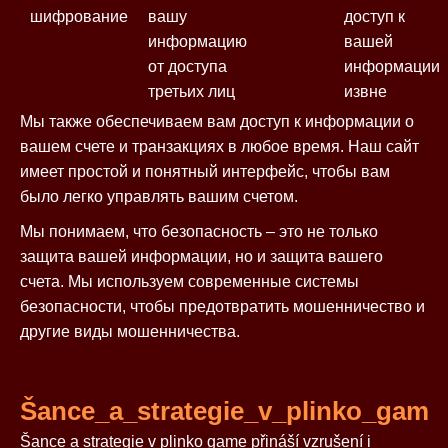
шифрование
вашу
доступ к
информацию
вашей
от доступа
информации
третьих лиц
извне
Мы также обеспечиваем вам доступ к информации о
вашем счете и транзакциях в любое время. Наш сайт
имеет простой и понятный интерфейс, чтобы вам
было легко управлять вашим счетом.
Мы понимаем, что безопасность – это не только
защита вашей информации, но и защита вашего
счета. Мы используем современные системы
безопасности, чтобы предотвратить мошенничество и
другие виды мошенничества.
Šance_a_strategie_v_plinko_game
Šance a strategie v plinko game přináší vzrušení i