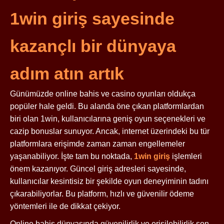
1win giriş sayesinde
kazançlı bir dünyaya
adım atın artık
Günümüzde online bahis ve casino oyunları oldukça
popüler hale geldi. Bu alanda öne çıkan platformlardan
biri olan 1win, kullanıcılarına geniş oyun seçenekleri ve
cazip bonuslar sunuyor. Ancak, internet üzerindeki bu tür
platformlara erişimde zaman zaman engellemeler
yaşanabiliyor. İşte tam bu noktada,
1win giriş
işlemleri
önem kazanıyor. Güncel giriş adresleri sayesinde,
kullanıcılar kesintisiz bir şekilde oyun deneyiminin tadını
çıkarabiliyorlar. Bu platform, hızlı ve güvenilir ödeme
yöntemleri ile de dikkat çekiyor.
Online bahis dünyasında güvenilirlik ve erişilebilirlik son