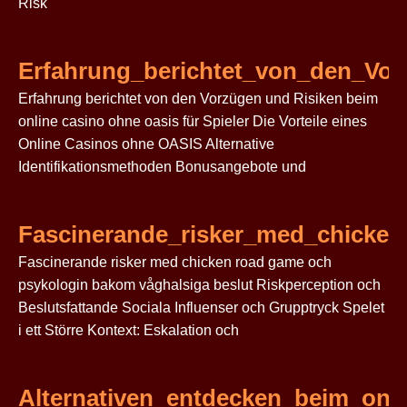
Risk
Erfahrung_berichtet_von_den_Vo
Erfahrung berichtet von den Vorzügen und Risiken beim
online casino ohne oasis für Spieler Die Vorteile eines
Online Casinos ohne OASIS Alternative
Identifikationsmethoden Bonusangebote und
Fascinerande_risker_med_chicke
Fascinerande risker med chicken road game och
psykologin bakom våghalsiga beslut Riskperception och
Beslutsfattande Sociala Influenser och Grupptryck Spelet
i ett Större Kontext: Eskalation och
Alternativen_entdecken_beim_onli