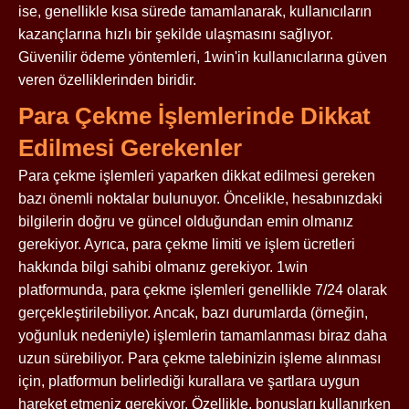
ise, genellikle kısa sürede tamamlanarak, kullanıcıların
kazançlarına hızlı bir şekilde ulaşmasını sağlıyor.
Güvenilir ödeme yöntemleri, 1win'in kullanıcılarına güven
veren özelliklerinden biridir.
Para Çekme İşlemlerinde Dikkat
Edilmesi Gerekenler
Para çekme işlemleri yaparken dikkat edilmesi gereken
bazı önemli noktalar bulunuyor. Öncelikle, hesabınızdaki
bilgilerin doğru ve güncel olduğundan emin olmanız
gerekiyor. Ayrıca, para çekme limiti ve işlem ücretleri
hakkında bilgi sahibi olmanız gerekiyor. 1win
platformunda, para çekme işlemleri genellikle 7/24 olarak
gerçekleştirilebiliyor. Ancak, bazı durumlarda (örneğin,
yoğunluk nedeniyle) işlemlerin tamamlanması biraz daha
uzun sürebiliyor. Para çekme talebinizin işleme alınması
için, platformun belirlediği kurallara ve şartlara uygun
hareket etmeniz gerekiyor. Özellikle, bonusları kullanırken