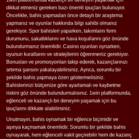
dikkat etmeniz gereken bazı önemli ipuçları bulunuyor.
Öncelikle, bahis yapmadan önce detaylı bir araştırma
yapmanız ve oyunlar hakkında bilgi sahibi olmanız
gerekiyor. Spor bahisleri yaparken, takımların form
durumunu, sakatlıklarını ve hava koşullarını göz önünde
bulundurmanız önemlidir. Casino oyunları oynarken,
oyunun kurallarını ve stratejilerini öğrenmeniz gerekiyor.
Bonusları ve promosyonları takip ederek, kazançlarınızı
artırma şansını yakalayabilirsiniz. Ayrıca, sorumlu bir
şekilde bahis yapmaya özen göstermelisiniz.
Bahislerinizi bütçenize göre ayarlamalı ve kaybetme
riskini göz önünde bulundurmalısınız. 1win platformunda,
eğlenceli ve kazançlı bir deneyim yaşamak için bu
ipuçlarını dikkate alabilirsiniz.
Unutmayın, bahis oynamak bir eğlence biçimidir ve
aşırıya kaçmamak önemlidir. Sorumlu bir şekilde bahis
oynayarak, hem eğlenceli vakit geçirebilir hem de kazanç