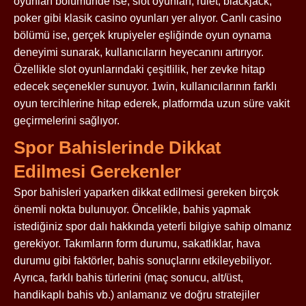
oyunları bölümünde ise, slot oyunları, rulet, blackjack,
poker gibi klasik casino oyunları yer alıyor. Canlı casino
bölümü ise, gerçek krupiyeler eşliğinde oyun oynama
deneyimi sunarak, kullanıcıların heyecanını artırıyor.
Özellikle slot oyunlarındaki çeşitlilik, her zevke hitap
edecek seçenekler sunuyor. 1win, kullanıcılarının farklı
oyun tercihlerine hitap ederek, platformda uzun süre vakit
geçirmelerini sağlıyor.
Spor Bahislerinde Dikkat
Edilmesi Gerekenler
Spor bahisleri yaparken dikkat edilmesi gereken birçok
önemli nokta bulunuyor. Öncelikle, bahis yapmak
istediğiniz spor dalı hakkında yeterli bilgiye sahip olmanız
gerekiyor. Takımların form durumu, sakatlıklar, hava
durumu gibi faktörler, bahis sonuçlarını etkileyebiliyor.
Ayrıca, farklı bahis türlerini (maç sonucu, alt/üst,
handikaplı bahis vb.) anlamanız ve doğru stratejiler