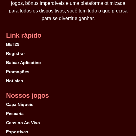
jogos, bônus imperdíveis e uma plataforma otimizada
para todos os dispositivos, você tem tudo o que precisa
para se divertir e ganhar.
Link rápido
BET29
Registrar
Baixar Aplicativo
Promoções
Notícias
Nossos jogos
Caça Níqueis
Pescaria
Cassino Ao Vivo
Esportivas