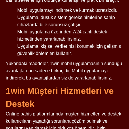
bahis severler için oldukça kullanışlı ve pratik bir araçtır.
Mobil uygulamayı indirmek ve kurmak ücretsizdir.
Uygulama, düşük sistem gereksinimlerine sahip
cihazlarda bile sorunsuz çalışır.
Mobil uygulama üzerinden 7/24 canlı destek
hizmetinden yararlanabilirsiniz.
Uygulama, kişisel verilerinizi korumak için gelişmiş
güvenlik önlemleri kullanır.
Yukarıdaki maddeler, 1win mobil uygulamasının sunduğu
avantajlardan sadece birkaçıdır. Mobil uygulamayı
indirerek, bu avantajlardan siz de yararlanabilirsiniz.
1win Müşteri Hizmetleri ve
Destek
Online bahis platformlarında müşteri hizmetleri ve destek,
kullanıcıların yaşadığı sorunlara çözüm bulmak ve
sorularını yanıtlamak için oldukça önemlidir. 1win,