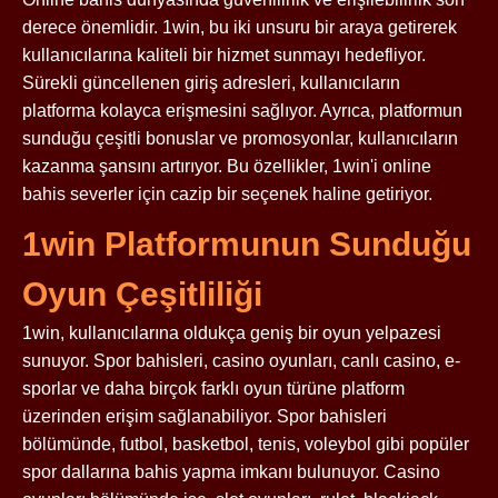
derece önemlidir. 1win, bu iki unsuru bir araya getirerek
kullanıcılarına kaliteli bir hizmet sunmayı hedefliyor.
Sürekli güncellenen giriş adresleri, kullanıcıların
platforma kolayca erişmesini sağlıyor. Ayrıca, platformun
sunduğu çeşitli bonuslar ve promosyonlar, kullanıcıların
kazanma şansını artırıyor. Bu özellikler, 1win'i online
bahis severler için cazip bir seçenek haline getiriyor.
1win Platformunun Sunduğu
Oyun Çeşitliliği
1win, kullanıcılarına oldukça geniş bir oyun yelpazesi
sunuyor. Spor bahisleri, casino oyunları, canlı casino, e-
sporlar ve daha birçok farklı oyun türüne platform
üzerinden erişim sağlanabiliyor. Spor bahisleri
bölümünde, futbol, basketbol, tenis, voleybol gibi popüler
spor dallarına bahis yapma imkanı bulunuyor. Casino